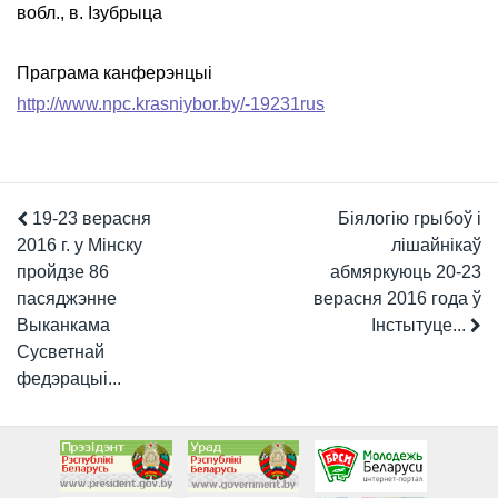
вобл., в. Ізубрыца
Праграма канферэнцыі
http://www.npc.krasniybor.by/-19231rus
19-23 верасня
Біялогію грыбоў і
2016 г. у Мінску
лішайнікаў
пройдзе 86
абмяркуюць 20-23
пасяджэнне
верасня 2016 года ў
Выканкама
Інстытуце...
Сусветнай
федэрацыі...