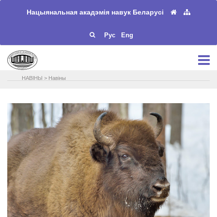
Нацыянальная акадэмія навук Беларусі
Рус
Eng
НАВIНЫ
>
Навіны