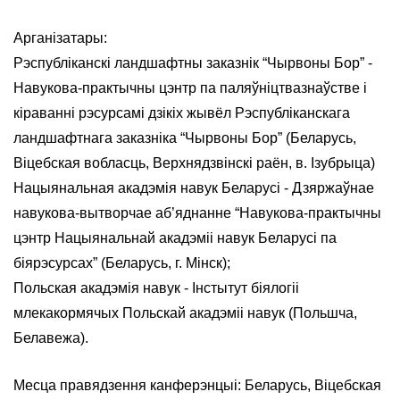
Арганізатары:
Рэспубліканскі ландшафтны заказнік “Чырвоны Бор” -
Навукова-практычны цэнтр па паляўніцтвазнаўстве і
кіраванні рэсурсамі дзікіх жывёл Рэспубліканскага
ландшафтнага заказніка “Чырвоны Бор” (Беларусь,
Віцебская вобласць, Верхнядзвінскі раён, в. Ізубрыца)
Нацыянальная акадэмія навук Беларусі - Дзяржаўнае
навукова-вытворчае аб’яднанне “Навукова-практычны
цэнтр Нацыянальнай акадэміі навук Беларусі па
біярэсурсах” (Беларусь, г. Мінск);
Польская акадэмія навук - Інстытут біялогіі
млекакормячых Польскай акадэміі навук (Польшча,
Белавежа).
Месца правядзення канферэнцыі: Беларусь, Віцебская