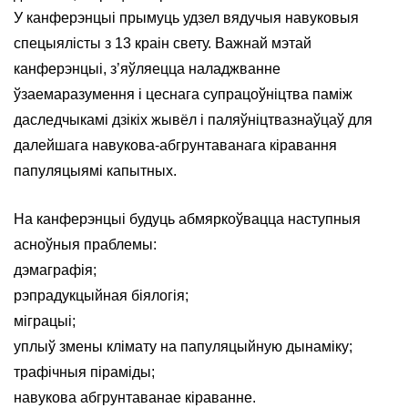
У канферэнцыі прымуць удзел вядучыя навуковыя
спецыялісты з 13 краін свету. Важнай мэтай
канферэнцыі, з’яўляецца наладжванне
ўзаемаразумення і цеснага супрацоўніцтва паміж
даследчыкамі дзікіх жывёл і паляўніцтвазнаўцаў для
далейшага навукова-абгрунтаванага кіравання
папуляцыямі капытных.
На канферэнцыі будуць абмяркоўвацца наступныя
асноўныя праблемы:
дэмаграфія;
рэпрадукцыйная біялогія;
міграцыі;
уплыў змены клімату на папуляцыйную дынаміку;
трафічныя піраміды;
навукова абгрунтаванае кіраванне.