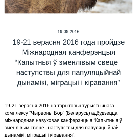
19.09.2016
19-21 верасня 2016 года пройдзе
Міжнародная канферэнцыя
“Капытныя ў зменлівым свеце -
наступствы для папуляцыйнай
дынамікі, міграцыі і кіравання”
19-21 верасня 2016 на тэрыторыі турыстычнага
комплексу “Чырвоны Бор” (Беларусь) адбудзецца
міжнародная навуковая канферэнцыя “Капытныя ў
зменлівым свеце - наступствы для папуляцыйнай
дынамікі, міграцыі і кіравання”.