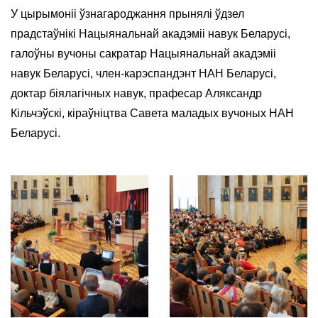
У цырымоніі ўзнагароджання прынялі ўдзел
прадстаўнікі Нацыянальнай акадэміі навук Беларусі,
галоўны вучоны сакратар Нацыянальнай акадэміі
навук Беларусі, член-карэспандэнт НАН Беларусі,
доктар біялагічных навук, прафесар Аляксандр
Кільчэўскі, кіраўніцтва Савета маладых вучоных НАН
Беларусі.