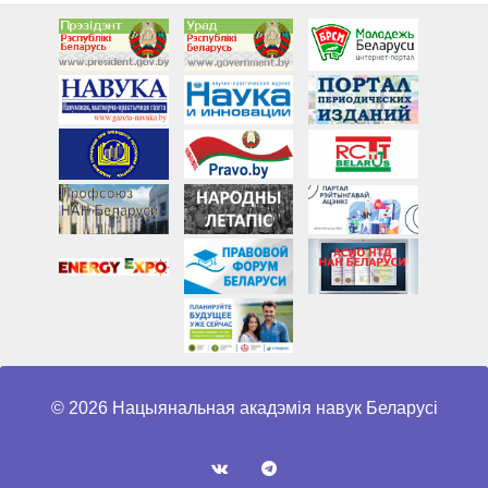
© 2026 Нацыянальная акадэмія навук Беларусі