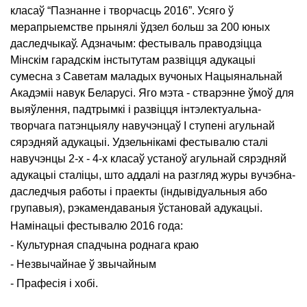
класаў “Пазнанне і творчасць 2016”. Усяго ў
мерапрыемстве прынялі ўдзел больш за 200 юных
даследчыкаў. Адзначым: фестываль праводзіцца
Мінскім гарадскім інстытутам развіцця адукацыі
сумесна з Саветам маладых вучоных Нацыянальнай
Акадэміі навук Беларусі. Яго мэта - стварэнне ўмоў для
выяўлення, падтрымкі і развіцця інтэлектуальна-
творчага патэнцыялу навучэнцаў I ступені агульнай
сярэдняй адукацыі. Удзельнікамі фестывалю сталі
навучэнцы 2-х - 4-х класаў устаноў агульнай сярэдняй
адукацыі сталіцы, што аддалі на разгляд журы вучэбна-
даследчыя работы і праекты (індывідуальныя або
групавыя), рэкамендаваныя ўстановай адукацыі.
Намінацыі фестывалю 2016 года:
- Культурная спадчына роднага краю
- Незвычайнае ў звычайным
- Прафесія і хобі.