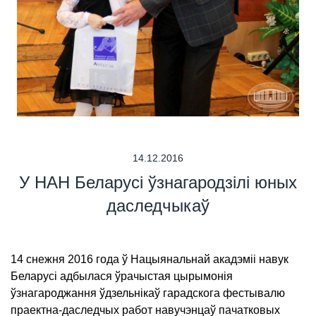
14.12.2016
У НАН Беларусі ўзнагародзілі юных
даследчыкаў
14 снежня 2016 года ў Нацыянальнай акадэміі навук
Беларусі адбылася ўрачыстая цырымонія
ўзнагароджання ўдзельнікаў гарадскога фестывалю
праектна-даследчых работ навучэнцаў пачатковых