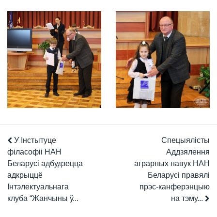
У Інстытуце
Спецыялісты
філасофіі НАН
Аддзялення
Беларусі адбудзецца
аграрных навук НАН
адкрыццё
Беларусі правялі
Інтэлектуальнага
прэс-канферэнцыю
клуба “Жанчыны ў...
на тэму...