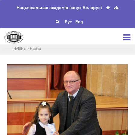
Нацыянальная акадэмія навук Беларусі
Рус
Eng
НАВIНЫ
>
Навіны