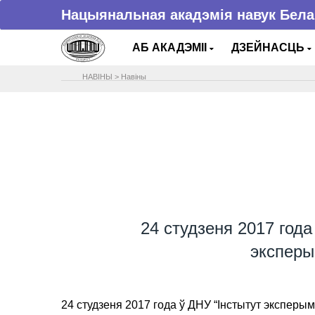
Нацыянальная акадэмія навук Бела
АБ АКАДЭМІІ
ДЗЕЙНАСЦЬ
НАВIНЫ
>
Навіны
24 студзеня 2017 го
эксперым
24 студзеня 2017 года ў ДНУ “Інстытут экспер