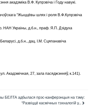
ня акадэміка В.Ф. Купрэвіча і Году навукі.
гачэўскага “Жыццёвы шлях і роля В.Ф.Купрэвіча
р. НАН Украіны, д.б.н., праф. Я.П. Дзідуха
ларусі, д.б.н., дац. І.М. Сцяпанавіча
ул. Акадэмічная, 27, зала пасяджэнняў, к.141).
тры БЕЛТА адбылася прэс-канферэнцыя на тэму:
“Развіццё касмічных тэхналогій у...