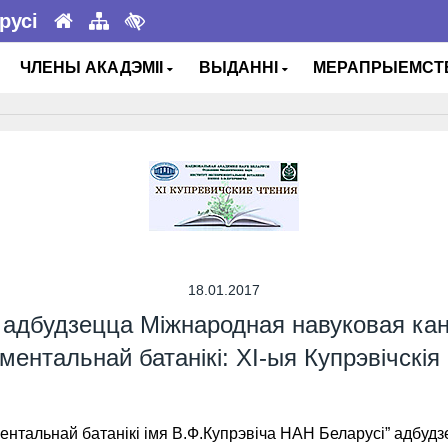
русі
ЧЛЕНЫ АКАДЭМІІ
ВЫДАННІ
МЕРАПРЫЕМС
18.01.2017
да адбудзецца Міжнародная навуковая к
ентальнай батанікі: XI-ыя Купрэвічскія
ыментальнай батанікі імя В.Ф.Купрэвіча НАН Беларусі” адб