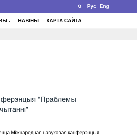
Рус
Eng
ТВЫ
НАВІНЫ
КАРТА САЙТА
анферэнцыя “Праблемы
 чытанні”
удзецца Міжнародная навуковая канферэнцыя