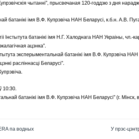
прэвічскія чытанні”, прысвечаная 120-годдзю з дня нараджэн
й батанікі імя В.Ф. Купрэвіча НАН Беларусі, к.б.н. А.В. Пу
іі Інстытута батанікі імя Н.Г. Халоднага НАН Украіны, чл.-ка
экалагічная ацэнка”.
тытута эксперыментальнай батанікі імя В.Ф. Купрэвіча НАН Бе
цэнкi раслiннасцi Беларусi”.
Купрэвіча.
 10:30.
най батанікі імя В.Ф. Купрэвіча НАН Беларусі” (г. Мінск, в
ERA па водных
У прэс-цэн