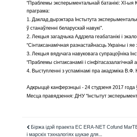
“Праблемы эксперыментальнай батанікі: XI-ыя Ку
праграма:
1. Даклад дырэктара Інстытута эксперыментальна
ў станаўленні беларускай навукі”.
2. Лекцыя загадчыка Аддзела геабатанікі і экалог
“Сінтаксанамічная разнастайнасць Украіны і яе 
3. Лекцыя вядучага навуковага супрацоўніка Інс
“Праблемы сiнтаксанамii i сiнфiтасазалагiчнай а
4. Выступленні з успамінамі пра акадэміка В.Ф. 
Адкрыццё канферэнцыі - 24 студзеня 2017 года ў
Месца правядзення: ДНУ “Інстытут эксперыменталь
Біржа ідэй праекта ЕС ERA-NET Cofund MarT
і марскіх тэхналогіях шукае для...