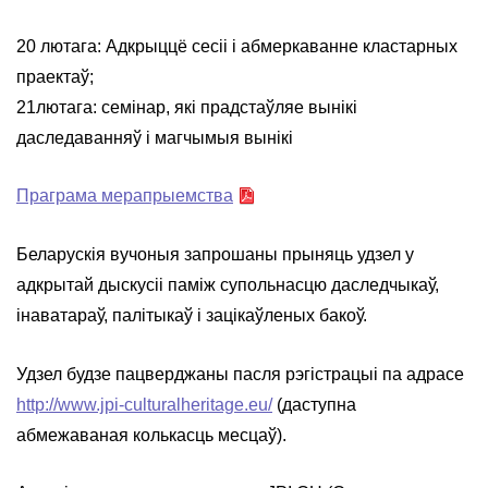
20 лютага: Адкрыццё сесіі і абмеркаванне кластарных
праектаў;
21лютага: семінар, які прадстаўляе вынікі
даследаванняў і магчымыя вынікі
Праграма мерапрыемства
Беларускія вучоныя запрошаны прыняць удзел у
адкрытай дыскусіі паміж супольнасцю даследчыкаў,
інаватараў, палітыкаў і зацікаўленых бакоў.
Удзел будзе пацверджаны пасля рэгістрацыі па адрасе
http://www.jpi-culturalheritage.eu/
(даступна
абмежаваная колькасць месцаў).