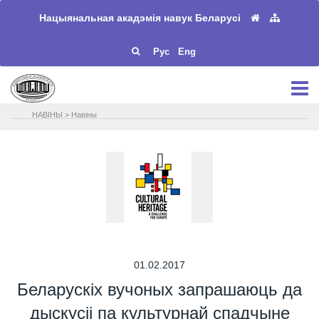
Нацыянальная акадэмія навук Беларусі
Рус
Eng
НАВIНЫ
>
Навіны
01.02.2017
Беларускіх вучоных запрашаюць да
дыскусіі па культурнай спадчыне