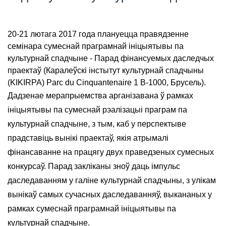
20-21 лютага 2017 года плануецца правядзенне
семінара сумеснай праграмнай ініцыятывы па
культурнай спадчыне - Парад фінансуемых даследчых
праектаў (Каралеўскі інстытут культурнай спадчыны
(KIKIRPA) Parc du Cinquantenaire 1 B-1000, Брусель).
Дадзенае мерапрыемства арганізавана ў рамках
ініцыятывы па сумеснай рэалізацыі праграм па
культурнай спадчыне, з тым, каб у перспектыве
прадставіць вынікі праектаў, якія атрымалі
фінансаванне на працягу двух праведзеных сумесных
конкурсаў. Парад закліканы зноў даць імпульс
даследаванням у галіне культурнай спадчыны, з улікам
вынікаў самых сучасных даследаванняў, выкананых у
рамках сумеснай праграмнай ініцыятывы па
культурнай спадчыне.