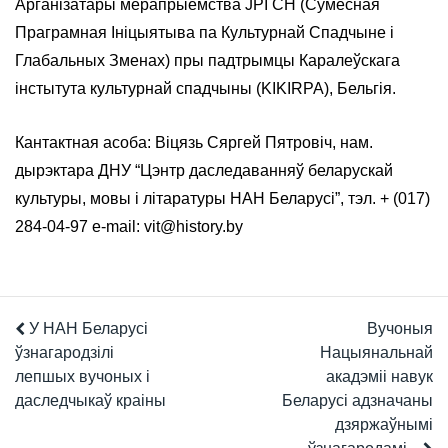
Арганізатары мерапрыемства JPI CH (Сумесная
Праграмная Ініцыятыва па Культурнай Спадчыне і
Глабальных Зменах) пры падтрымцы Каралеўскага
інстытута культурнай спадчыны (KIKIRPA), Бельгія.
Кантактная асоба: Віцязь Сяргей Пятровіч, нам.
дырэктара ДНУ “Цэнтр даследаванняў беларускай
культуры, мовы і літаратуры НАН Беларусі”, тэл. + (017)
284-04-97 e-mail: vit@history.by
У НАН Беларусі
Вучоныя
ўзнагародзілі
Нацыянальнай
лепшых вучоных і
акадэміі навук
даследчыкаў краіны
Беларусі адзначаны
дзяржаўнымі