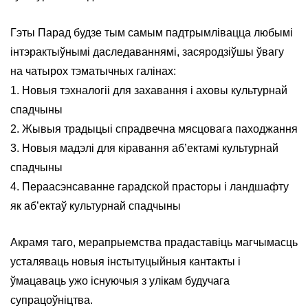
Гэты Парад будзе тым самым падтрымлівацца любымі
інтэрактыўнымі даследаваннямі, засяродзіўшы ўвагу
на чатырох тэматычных галінах:
1. Новыя тэхналогіі для захавання і аховы культурнай
спадчыны
2. Жывыя традыцыі спрадвечна мясцовага паходжання
3. Новыя мадэлі для кіравання аб’ектамі культурнай
спадчыны
4. Пераасэнсаванне гарадской прасторы і ландшафту
як аб’ектаў культурнай спадчыны
Акрамя таго, мерапрыемства прадаставіць магчымасць
усталяваць новыя інстытуцыйныя кантакты і
ўмацаваць ужо існуючыя з улікам будучага
супрацоўніцтва.