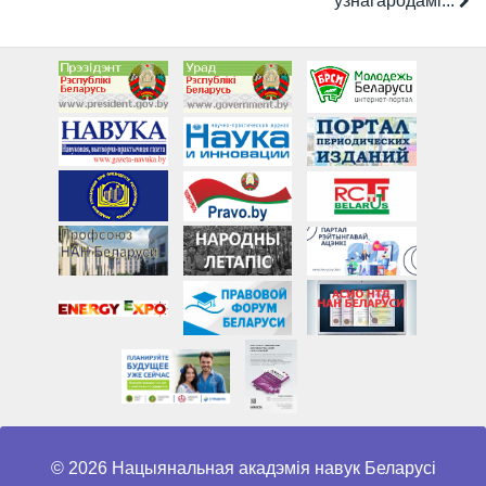
ўзнагародамі...
© 2026 Нацыянальная акадэмія навук Беларусі