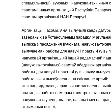
спецыяльнасці), вучоныя і навукова-тэхнічныя 
саветамі іншых арганізацый Рэспублікі Беларус
саветам арганізацыі НАН Беларусі.
Арганізацыі і асобы, якія вылучылі кандыдатур
завераных ва ўстаноўленым парадку (у агульна
выпіска з пасяджэння вучонага (навукова-тэхніч
вылучаемай работы для навукі і практыкі (у в
навуковай арганізацыяй іншай ведамаснай пад
(навукова-тэхнічных) саветаў абедзвюх аргані
работы для навукі і практыкі (у выпадку вылуч
работа, якая высоўваецца на саісканне прэміі: 
якія пацвярджаюць практычнае засваенне вынік
анатацыя работы памерам каля трох старонак ст
навуковая ступень, званне, пасада і месца пра
атрыманыя вынікі;