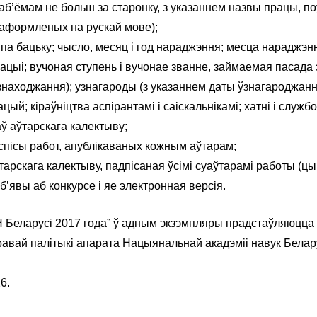
б’ёмам не больш за старонку, з указаннем назвы працы, по
 аформленых на рускай мове);
імя па бацьку; чысло, месяц i год нараджэння; месца нарадж
кацыi; вучоная ступень і вучонае званне, займаемая пасада
знаходжання); узнагароды (з указаннем даты ўзнагароджанн
цый; кіраўніцтва аспірантамі і саіскальнікамі; хатні і служ
аў аўтарскага калектыву;
 спісы работ, апублікаваных кожным аўтарам;
арскага калектыву, падпісаная ўсімі суаўтарамі работы (цы
’явы аб конкурсе і яе электронная версія.
 Беларусі 2017 года” ў адным экзэмпляры прадстаўляюцца да
авай палітыкі апарата Нацыянальнай акадэміі навук Беларусі
6.