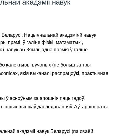
льнай акадэміі навук
к Беларусі. Нацыянальнай акадэміяй навук
ры прэміі ў галіне фізікі, матэматыкі,
к і навук аб Зямлі; адна прэмія ў галіне
бо калектывы вучоных (не больш за тры
сопісах, якія выканалі распрацоўкі, практычная
ны ў асноўным за апошнія пяць гадоў.
 і іншых вынікаў даследаванняў. Аўтарэфераты
льнай акадэміі навук Беларусі (па сваёй