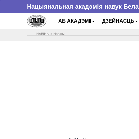
Нацыянальная акадэмія навук Бела
АБ АКАДЭМІІ
ДЗЕЙНАСЦЬ
НАВIНЫ
>
Навіны