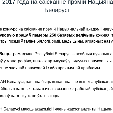
 2017 года на саісканне прэмій Нацыяна
Беларусі
е конкурс на саісканне прэмій Нацыянальнай акадэміі наву
уковую працу ў памеры 250 базавых велічынь
кожная: т
 тры прэміі ў галіне біялогіі, хіміі, медыцыны, аграрных наву
 быць
грамадзяне Рэспублікі Беларусь - асобныя вучоныя а
няў у манаграфіях, цыклах артыкулаў у вядучых навуковых ча
энне значнай навуковай і / або практычнай праблемы.
АН Беларусі, павінна быць выканана і яе вынікі апублікава
айбольш важных, тэматычна звязаных з работай публікацый
ыялаў на конкурс не ўключаюцца.
Н Беларусі маюць акадэмікі і члены-карэспандэнты Нацыяна