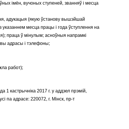
ўных імён, вучоных ступеней, званняў і месца
эння, адукацыя (якую ўстанову вышэйшай
 з указаннем месца працы і года ўступлення на
я); праца ў мінулым; асноўныя напрамкі
бовы адрасы і тэлефоны;
кла работ);
 1 кастрычнiка 2017 г. у аддзел прэмій,
 па адрасе: 220072, г. Мінск, пр-т