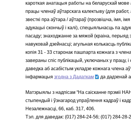
кароткая анатацыя работы на беларускай мове а
працы членаў аўтарскага калектыву (для работ,
звесткі пра аўтара / аўтараў (прозвішча, імя, 
адукацыі скончыў i калi), спецыяльнасць па аду
пасаду; знаходжанне за мяжой (краіна, перыяд 
навуковай дзейнасці; агульная колькасць публіка
копія 31 - 33 старонак пашпарта кожнага з член
завераны спіс публікацый, уключаных у працу, і
даведка аб асабістым укладзе кожнага члена аўт
інфармацыя
згодна з Дадаткам
да дадзенай аб
Матэрыялы з надпісам “На саісканне прэміі НАН
стыпендый і ўзнагарод упраўлення кадраў і кадр
Незалежнасці, 66, каб. 317, 406.
Тэл. для даведак: (017) 284-24-56; (017) 284-28-2