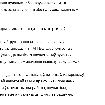
чана вучонымі або навукова-тэхнічнымі
ў, сумесна з вучоным або навукова-тэхнічным
пляры камплект наступных матэрыялаў,
) з абгрунтаваннем значэння вынікаў
оты арганізацыяй НАН Беларусі сумесна з
ўляюцца выпіскі з пасяджэнняў вучоных
абгрунтаваннем значэння вынікаў вылучаемай
выданні, копіі артыкулаў, патэнтаў, матэрыялаў,
ай навуковай і / або практычнай праблемы;
я ўключае: назва работы, поўнае імя,
лемы і яе актуальнасць, шляхі вырашэння,