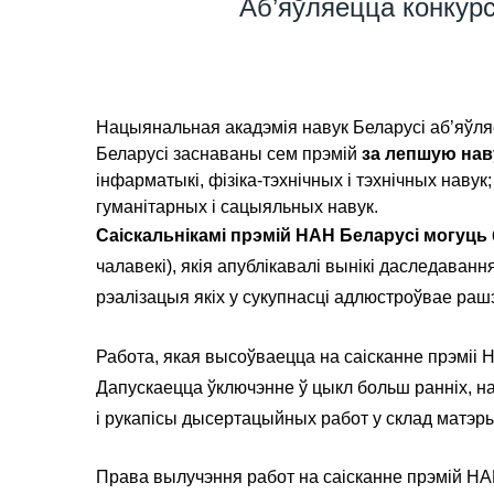
Аб’яўляецца конкурс
Нацыянальная акадэмія навук Беларусі аб’яўля
Беларусі заснаваны сем прэмій
за лепшую нав
інфарматыкі, фізіка-тэхнічных і тэхнічных навук;
гуманітарных і сацыяльных навук.
Саіскальнікамі прэмій НАН Беларусі могуць
чалавекі), якія апублікавалі вынікі даследаван
рэалізацыя якіх у сукупнасці адлюстроўвае раш
Работа, якая высоўваецца на саісканне прэміі Н
Дапускаецца ўключэнне ў цыкл больш ранніх, н
і рукапісы дысертацыйных работ у склад матэр
Права вылучэння работ на саісканне прэмій НА