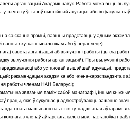
саветы арганізацый Акадэміі навук. Работа можа быць вылу
ь, у тым ліку ўстаноў вышэйшай адукацыі або іх факультэта
ы на саісканне прэмій, павінны прадставіць у адным экзэм
й папцы з хуткасшывальнікам або ў пераплёце):
нага) савета арганiзацыi аб вылучэннi работы (цыкла работ
ыпадку вылучэння работы арганізацыяй). Пры вылучэнні раб
парадкаванасці або установай вышэйшай адукацыі, прадста
зацый; рэкамендацыя акадэміка або члена-карэспандэнта з 
эння работы членам НАН Беларусі);
тэматычна звязаныя паміж сабой манаграфіі, іншыя кніжныя 
аў працы, якія ў сукупнасці адлюстроўваюць рашэнне значн
андартнага машынапіснага тэксту, падпісаная аўтарамі, яка
цы кожнага з членаў аўтарскага калектыву; пастаноўка праб