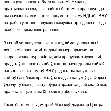
новая рэальнасць (абмен вопытам). У якасці
практычнага складніка работы баркэмпа прапануецца
вызначыць самыя важкія аргументы, чаму НДІ або ВНУ
патрэбен у штаце навуковы камунікатар, і данесці іх да
асоб, якія прымаюць рашэнні.
З мэтай устанаўлення кантактаў, абмену вопытам і
лепшымі практыкамі, ведамі на мерапрыемства
запрашаюцца журналісты, якія працуюць з вучонымі,
прадстаўнікі прэс-службаў, кантэнт-менеджары сайтаў
навуковых інстытутаў, ВНУ, рэдактары навуковых
сайтаў і асобных праектаў, маладыя навукоўцы. Форма
ўдзелу - у якасці выступоўцы з прэзентацыяй сваёй ідэі,
праекта, ініцыятывы (3-5 хвілін) або слухача.
Госць баркэмпа - Дзмітрый Малькоў, дырэктар Цэнтра