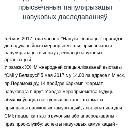
прысвечаныя папулярызацыі
навуковых даследаванняў
5-6 мая 2017 года часопіс “Навука і інавацыі” правядзе
два адукацыйныя мерапрыемствы, прысвечаныя
папулярызацыі вынікаў дзейнасці навуковых
арганізацый.
У рамках XXI Міжнароднай спецыялізаванай выставы
“СМІ ў Беларусі” 5 мая 2017 г. у 14.00 па адрасе г. Мінск,
пр.Пераможцаў, 14 пройдзе баркэмп “Фармат
навуковага піяру”. У ходзе мерапрыемства будуць
абмяркоўвацца наступныя пытанні: фарматы і
прынцыпы навуковых камунікацый; альтэрнатыва для
СМІ: прамы кантакт з вучоным або апасродкаваны -
праз прэс-службу; аспекты навуковых камунікацый -