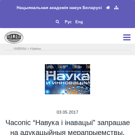
Нацыянальная акадэмія навук Беларусі
Рус
Eng
НАВIНЫ
>
Навіны
03.05.2017
Часопіс “Навука і інавацыі” запрашае
на адукацыйныя мерапрыемствы,