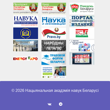
© 2026 Нацыянальная акадэмія навук Беларусі