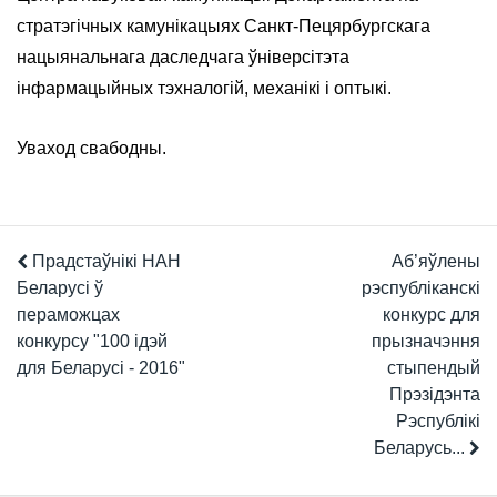
стратэгічных камунікацыях Санкт-Пецярбургскага
нацыянальнага даследчага ўніверсітэта
інфармацыйных тэхналогій, механікі і оптыкі.
Уваход свабодны.
Прадстаўнікі НАН
Аб’яўлены
Беларусі ў
рэспубліканскі
пераможцах
конкурс для
конкурсу "100 ідэй
прызначэння
для Беларусі - 2016"
стыпендый
Прэзідэнта
Рэспублікі
Беларусь...