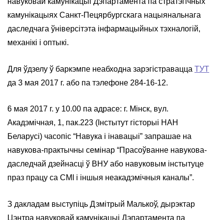
навуковай камунікацыі Дэпартамента па стратэгічных
камунікацыях Санкт-Пецярбургскага нацыянальнага
даследчага ўніверсітэта інфармацыйных тэхналогій,
механікі і оптыкі.
Для ўдзелу ў баркэмпе неабходна зарэгістравацца
ТУТ
да 3 мая 2017 г. або па тэлефоне 284-16-12.
6 мая 2017 г. у 10.00 па адрасе: г. Мінск, вул.
Акадэмічная, 1, пак.223 (Інстытут гісторыі НАН
Беларусі) часопіс “Навука і інавацыі” запрашае на
навукова-практычны семінар “Прасоўванне навукова-
даследчай дзейнасці ў ВНУ або навуковым інстытуце
праз працу са СМІ і іншыя неакадэмічныя каналы”.
З дакладам выступіць Дзмітрый Малькоў, дырэктар
Цэнтра навуковай камунікацыі Дэпартамента па