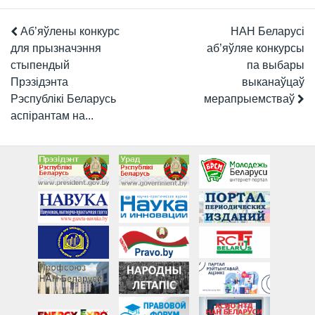
Аб’яўлены конкурс
НАН Беларусі
для прызначэння
аб’яўляе конкурсы
стыпендый
па выбары
Прэзідэнта
выканаўцаў
Рэспублікі Беларусь
мерапрыемстваў
аспірантам на...