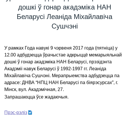
дошкі ў гонар акадэміка НАН
Беларусі Леаніда Міхайлавіча
Сушчэні
У рамках Года навукі 9 чэрвеня 2017 года (пятніца) у
12.00 адбудзецца ўрачыстае адкрыццё мемарыяльнай
дошкі ў гонар акадэміка НАН Беларусі, прэзідэнта
Акадэміі навук Беларусі ў 1992-1997 гг. Леаніда
Міхайлавіча Сушчэні. Мерапрыемства адбудзецца па
адрасе: ДНВА “НПЦ НАН Беларусі па біярэсурсах”, г.
Мінск, вул. Акадэмічная, 27.
Запрашаюцца ўсе жадаючыя.
Прэс-рэліз