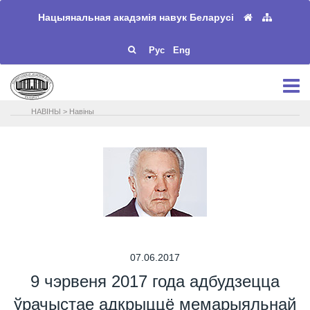
Нацыянальная акадэмія навук Беларусі
Рус
Eng
НАВIНЫ
>
Навіны
07.06.2017
9 чэрвеня 2017 года адбудзецца
ўрачыстае адкрыццё мемарыяльнай