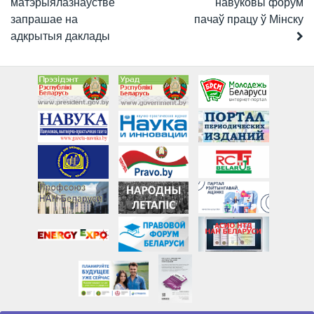
матэрыялазнаўстве
навуковы форум
запрашае на
пачаў працу ў Мінску
адкрытыя даклады