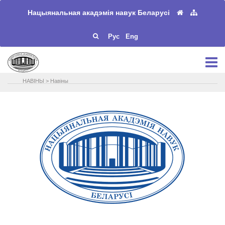
Нацыянальная акадэмія навук Беларусі
Рус
Eng
НАВIНЫ
>
Навіны