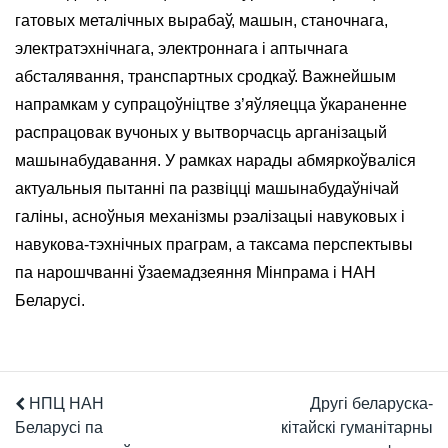
гатовых металічных вырабаў, машын, станочнага,
электратэхнічнага, электроннага і аптычнага
абсталявання, транспартных сродкаў. Важнейшым
напрамкам у супрацоўніцтве з’яўляецца ўкараненне
распрацовак вучоных у вытворчасць арганізацый
машынабудавання. У рамках нарады абмяркоўваліся
актуальныя пытанні па развіцці машынабудаўнічай
галіны, асноўныя механізмы рэалізацыі навуковых і
навукова-тэхнічных праграм, а таксама перспектывы
па нарошчванні ўзаемадзеяння Мінпрама і НАН
Беларусі.
НПЦ НАН
Другі беларуска-
Беларусі па
кітайскі гуманітарны