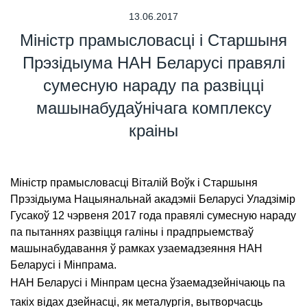
13.06.2017
Міністр прамысловасці і Старшыня
Прэзідыума НАН Беларусі правялі
сумесную нараду па развіцці
машынабудаўнічага комплексу
краіны
Міністр прамысловасці Віталій Воўк і Старшыня
Прэзідыума Нацыянальнай акадэміі Беларусі Уладзімір
Гусакоў 12 чэрвеня 2017 года правялі сумесную нараду
па пытаннях развіцця галіны і прадпрыемстваў
машынабудавання ў рамках узаемадзеяння НАН
Беларусі і Мінпрама.
НАН Беларусі і Мінпрам цесна ўзаемадзейнічаюць па
такіх відах дзейнасці, як металургія, вытворчасць