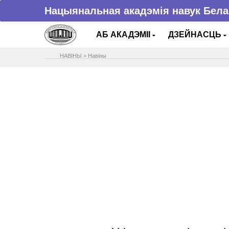
Нацыянальная акадэмія навук Бела
АБ АКАДЭМІІ
ДЗЕЙНАСЦЬ
НАВIНЫ
>
Навіны