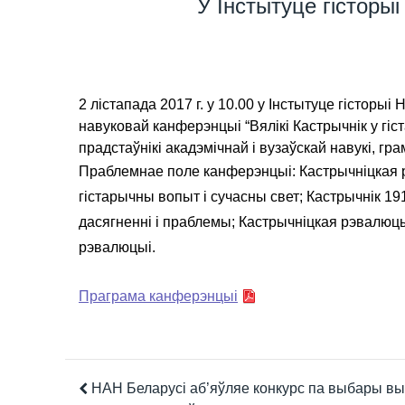
У Інстытуце гістор
2 лістапада 2017 г. у 10.00 у Інстытуце гісторы
навуковай канферэнцыі “Вялікі Кастрычнік у гі
прадстаўнікі акадэмічнай і вузаўскай навукі, гр
Праблемнае поле канферэнцыі: Кастрычніцкая рэ
гістарычны вопыт і сучасны свет; Кастрычнік 1
дасягненні і праблемы; Кастрычніцкая рэвалюцы
рэвалюцыі.
Праграма канферэнцыі
НАН Беларусі аб’яўляе конкурс па выбары в