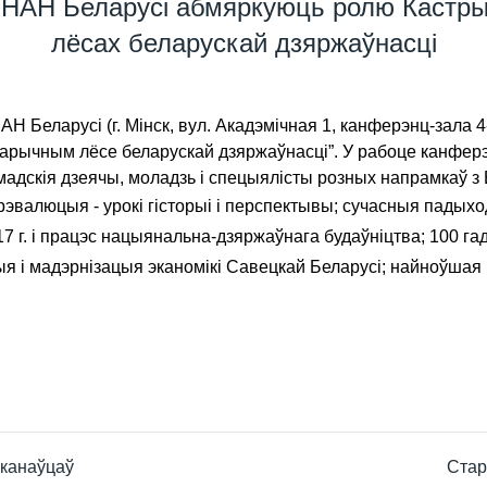
ыі НАН Беларусі абмяркуюць ролю Кастры
лёсах беларускай дзяржаўнасці
і НАН Беларусі (г. Мінск, вул. Акадэмічная 1, канферэнц-за
старычным лёсе беларускай дзяржаўнасці”. У рабоце канферэ
амадскія дзеячы, моладзь і спецыялісты розных напрамкаў з 
валюцыя - урокі гісторыі і перспектывы; сучасныя падыход
917 г. i працэс нацыянальна-дзяржаўнага будаўніцтва; 100 
я і мадэрнізацыя эканомікі Савецкай Беларусі; найноўшая 
ыканаўцаў
Стар