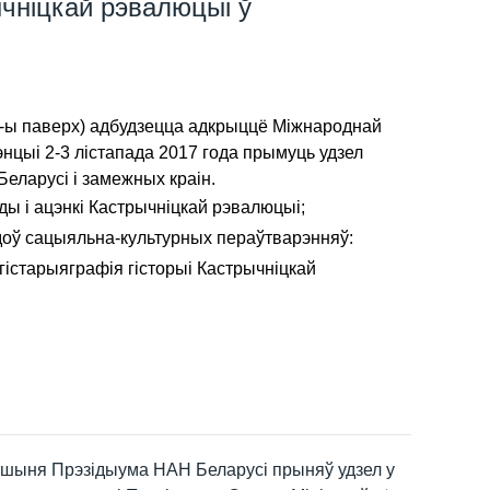
чніцкай рэвалюцыі ў
ла 4-ы паверх) адбудзецца адкрыццё Міжнароднай
нцыі 2-3 лістапада 2017 года прымуць удзел
Беларусі і замежных краін.
ы і ацэнкі Кастрычніцкай рэвалюцыі;
гадоў сацыяльна-культурных пераўтварэнняў:
гістарыяграфія гісторыі Кастрычніцкай
шыня Прэзідыума НАН Беларусі прыняў удзел у