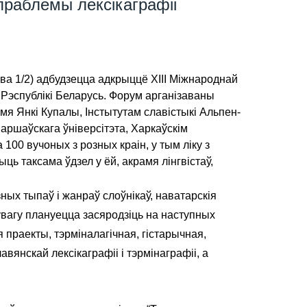
праблемы лексікаграфіі
нава 1/2) адбудзецца адкрыццё XIII Міжнароднай
 Рэспублікі Беларусь. Форум арганізаваны
мя Янкі Купалы, Інстытутам славістыкі Альпен-
Варшаўскага ўніверсітэта, Харкаўскім
100 вучоных з розных краін, у тым ліку з
ыць таксама ўдзел у ёй, акрамя лінгвістаў,
ых тыпаў і жанраў слоўнікаў, наватарскія
ўвагу плануецца засяродзіць на наступных
я праекты, тэрміналагічная, гістарычная,
вянскай лексікаграфіі і тэрмінаграфіі, а