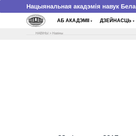
Нацыянальная акадэмія навук Бела
АБ АКАДЭМІІ
ДЗЕЙНАСЦЬ
НАВIНЫ
>
Навіны