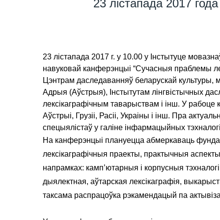
23 лістапада 2017 год
23 лістапада 2017 г. у 10.00 у Інстытуце мовазн
навуковай канферэнцыі “Сучасныя праблемы ле
Цэнтрам даследаванняў беларускай культуры, мо
Адрыя (Аўстрыя), Інстытутам лінгвістычных дасл
лексікаграфічным таварыствам і інш. У рабоце к
Аўстрыі, Грузіі, Расіі, Украіны і інш. Пра акту
спецыялістаў у галіне інфармацыйных тэхналогі
На канферэнцыі плануецца абмеркаваць фундаме
лексікаграфічныя праекты, практычныя аспекты 
напрамках: камп’ютарныя і корпусныя тэхналогіі
дыялектная, аўтарская лексікаграфія, выкарыстан
таксама распрацоўка рэкамендацый па актывіза