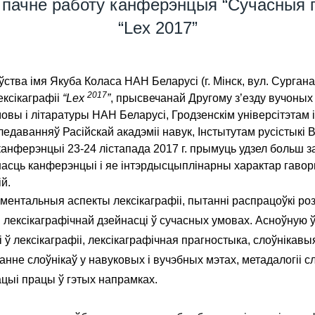
а пачне работу канферэнцыя “Сучасныя 
“Lex 2017”
аўства імя Якуба Коласа НАН Беларусі (г. Мінск, вул. Сурга
2017
ксікаграфіі
“Lex
”
, прысвечанай Другому з’езду вучоных
вы і літаратуры НАН Беларусі, Гродзенскім універсітэтам і
едаванняў Расійскай акадэміі навук, Інстытутам русістыкі 
анферэнцыі 23-24 лістапада 2017 г. прымуць удзел больш за 
альнасць канферэнцыі і яе інтэрдысцыплінарны характар гавор
й.
нтальныя аспекты лексікаграфіі, пытанні распрацоўкі розн
лексікаграфічнай дзейнасці ў сучасных умовах. Асноўную 
 ў лексікаграфіі, лексікаграфічная прагностыка, слоўнікавы
не слоўнікаў у навуковых і вучэбных мэтах, метадалогіі сла
цыі працы ў гэтых напрамках.