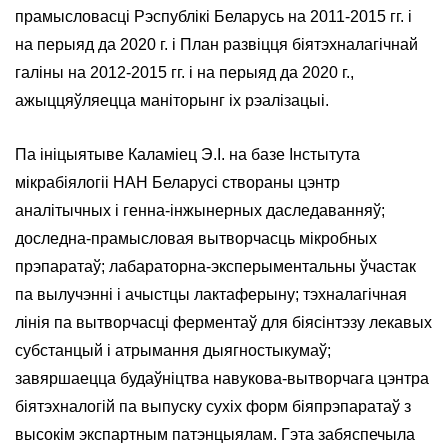
прамысловасці Рэспублікі Беларусь на 2011-2015 гг. і
на перыяд да 2020 г. і План развіцця біятэхналагічнай
галіны на 2012-2015 гг. і на перыяд да 2020 г.,
ажыццяўляецца маніторынг іх рэалізацыі.
Па ініцыятыве Каламіец Э.І. на базе Інстытута
мікрабіялогіі НАН Беларусі створаны цэнтр
аналітычных і генна-інжынерных даследаванняў;
доследна-прамысловая вытворчасць мікробных
прэпаратаў; лабараторна-эксперыментальны ўчастак
па вылучэнні і ачыстцы лактаферыну; тэхналагічная
лінія па вытворчасці ферментаў для біясінтэзу лекавых
субстанцый і атрымання дыягностыкумаў;
завяршаецца будаўніцтва навукова-вытворчага цэнтра
біятэхналогій па выпуску сухіх форм біяпрэпаратаў з
высокім экспартным патэнцыялам. Гэта забяспечыла