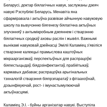
Беларусі, доктар біялагічных навук, заслужаны дзеяч
навукі Рэспублікі Беларусь. Менавіта яна
сфарміравала і актыўна развівае айчынную навуковую
школу па вывучэнню біягенезу біялагічна актыўных
злучэнняў з антымікробным дзеяннем і стварэнню
біялагічных сродкаў аховы раслін і жывёл. Важнымі
вынікамі навуковай дзейнасці Эміліі Каламіец з’явіліся
стварэнне калекцыі прамыслова каштоўных
мікраарганізмаў, перспектыўных для распрацоўкі
біяпестыцыдаў, біядэзінфектантаў, прабіётыкаў,
кармавых дабавак; распрацоўка арыгінальных
тэхналогій стварэння біяпрэпаратаў з фітаахоўнай,
дэзынфікуючай, рост- і імунастымулюючай
актыўнасцямі.
Каламіец Э.І. - буйны арганізатар навукі. Выступіла