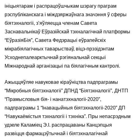
ініцыятарам і распрацоўшчыкам шэрагу праграм
рэспубліканскага і міждзяржаўнага значэння ў сферы
біятэхналогіі, з’яўляецца членам Савета
Заснавальнікаў Еўразійскай тэхналагічнай платформы
“ЕўразіяБія”, Савета Федэрацыі еўрапейскіх
мікрабіялагічных таварыстваў, віцэ-прэзідэнтам
Усходнепалеарктычнай рэгіянальнай секцыі
Міжнароднай арганізацыі па біялагічным кантролі.
Ажыццяўляе навуковае кіраўніцтва падпраграмы
“Мікробныя біятэхналогіі” ДПНД “Біятэхналогіі”, ДНТП
“Прамысловыя бія- і нанатэхналогіі-2020”,
падпраграмы 1 “Інавацыйныя біятэхналогіі-2020” ДП
“Навукаёмістыя тэхналогіі і тэхніка”. Пры непасрэдным
удзеле Каламіец Э.І. распрацаваны Канцэпцыя
развіцця фармацэўтычнай і біятэхналагічнай