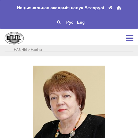
Нацыянальная акадэмія навук Беларусі
Рус
Eng
НАВIНЫ
>
Навіны