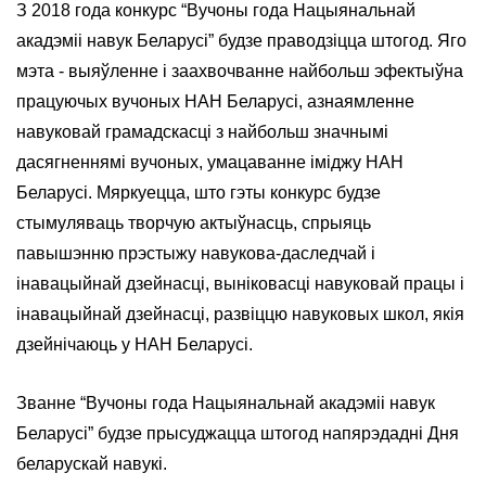
З 2018 года конкурс “Вучоны года Нацыянальнай
акадэміі навук Беларусі” будзе праводзіцца штогод. Яго
мэта - выяўленне і заахвочванне найбольш эфектыўна
працуючых вучоных НАН Беларусі, азнаямленне
навуковай грамадскасці з найбольш значнымі
дасягненнямі вучоных, умацаванне іміджу НАН
Беларусі. Мяркуецца, што гэты конкурс будзе
стымуляваць творчую актыўнасць, спрыяць
павышэнню прэстыжу навукова-даследчай і
інавацыйнай дзейнасці, выніковасці навуковай працы і
інавацыйнай дзейнасці, развіццю навуковых школ, якія
дзейнічаюць у НАН Беларусі.
Званне “Вучоны года Нацыянальнай акадэміі навук
Беларусі” будзе прысуджацца штогод напярэдадні Дня
беларускай навукі.