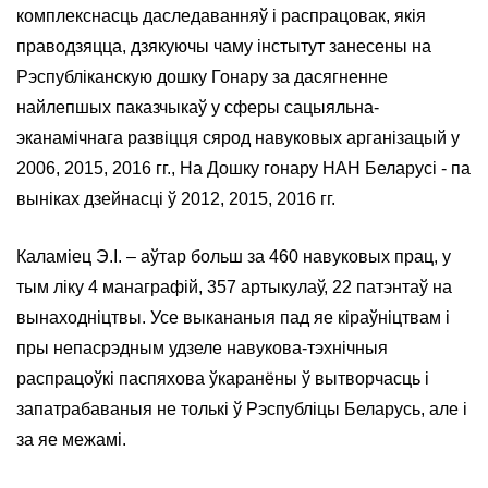
комплекснасць даследаванняў і распрацовак, якія
праводзяцца, дзякуючы чаму інстытут занесены на
Рэспубліканскую дошку Гонару за дасягненне
найлепшых паказчыкаў у сферы сацыяльна-
эканамічнага развіцця сярод навуковых арганізацый у
2006, 2015, 2016 гг., На Дошку гонару НАН Беларусі - па
выніках дзейнасці ў 2012, 2015, 2016 гг.
Каламіец Э.І. – аўтар больш за 460 навуковых прац, у
тым ліку 4 манаграфій, 357 артыкулаў, 22 патэнтаў на
вынаходніцтвы. Усе выкананыя пад яе кіраўніцтвам і
пры непасрэдным удзеле навукова-тэхнічныя
распрацоўкі паспяхова ўкаранёны ў вытворчасць і
запатрабаваныя не толькі ў Рэспубліцы Беларусь, але і
за яе межамі.