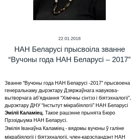
22.01.2018
НАН Беларусі прысвоіла званне
“Вучоны года НАН Беларусі – 2017”
Званне “Вучоны года НАН Беларусі -2017” прысвоена
генеральнаму дырэктару Дзяржаўнага навукова-
вытворчага аб’яднання “Хімічны сінтэз і біятэхналогіі”,
дырэктару ДНУ “Інстытут мікрабіялогіі” НАН Беларусі
Эміліі Каламіец
. Такое рашэнне прынята Бюро
Прэзідыума НАН Беларусі.
Эмілія Іванаўна Каламіец - вядомы вучоны ў галіне
мікрабіялогіі і біятэхналогіі, член-карэспандэнт НАН