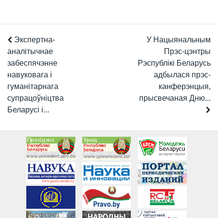
Экспертна-
У Нацыянальным
аналітычнае
Прэс-цэнтры
забеспячэнне
Рэспублікі Беларусь
навуковага і
адбылася прэс-
гуманітарнага
канферэнцыя,
супрацоўніцтва
прысвечаная Дню...
Беларусі і...