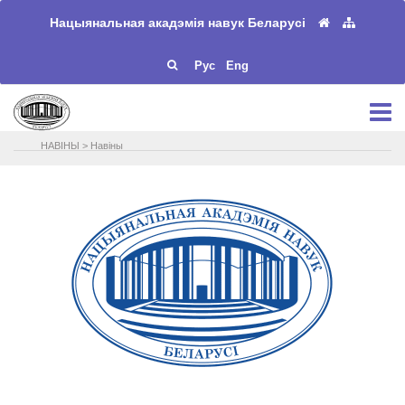
Нацыянальная акадэмія навук Беларусі
Рус
Eng
НАВIНЫ
>
Навіны