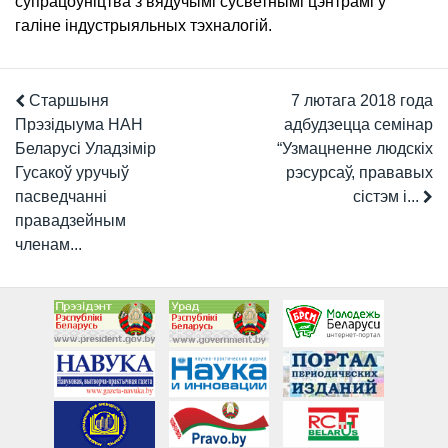
супрацоўніцтва з вядучымі сусветнымі цэнтрамі ў
галіне індустрыяльных тэхналогій.
Старшыня
7 лютага 2018 года
Прэзідыума НАН
адбудзецца семінар
Беларусі Уладзімір
“Узмацненне людскіх
Гусакоў уручыў
рэсурсаў, прававых
пасведчанні
сістэм і...
правадзейным
членам...