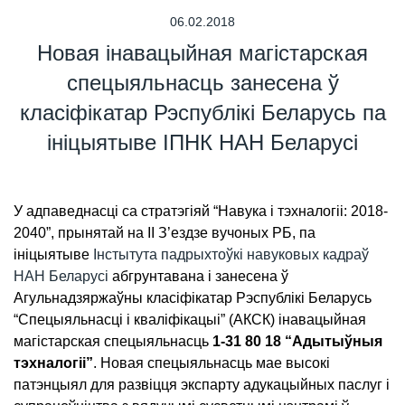
06.02.2018
Новая інавацыйная магістарская
спецыяльнасць занесена ў
класіфікатар Рэспублікі Беларусь па
ініцыятыве ІПНК НАН Беларусі
У адпаведнасці са стратэгіяй “Навука і тэхналогіі: 2018-
2040”, прынятай на II З’ездзе вучоных РБ, па
ініцыятыве
Інстытута падрыхтоўкі навуковых кадраў
НАН Беларусі
абгрунтавана і занесена ў
Агульнадзяржаўны класіфікатар Рэспублікі Беларусь
“Спецыяльнасці і кваліфікацыі” (АКСК) інавацыйная
магістарская спецыяльнасць
1-31 80 18 “Адытыўныя
тэхналогіі”
. Новая спецыяльнасць мае высокі
патэнцыял для развіцця экспарту адукацыйных паслуг і