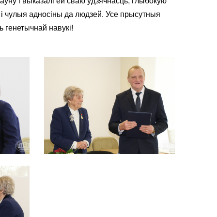
іраўну і выказалі ёй сваю ўдзячнасць, глыбокую
 і чулыя адносіны да людзей. Усе прысутныя
ь генетычнай навукі!