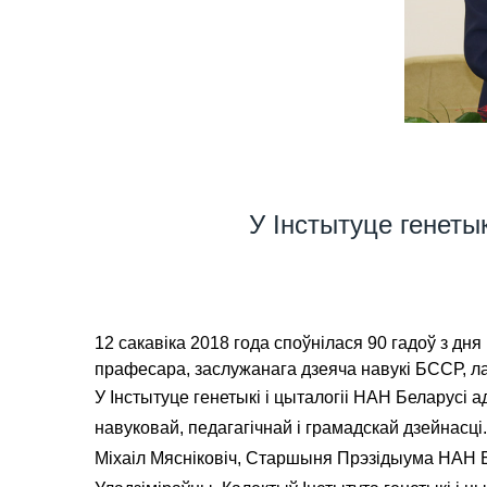
У Інстытуце генеты
12 сакавіка 2018 года споўнілася 90 гадоў з дн
прафесара, заслужанага дзеяча навукі БССР, лаў
У Інстытуце генетыкі і цыталогіі НАН Беларусі
навуковай, педагагічнай і грамадскай дзейнас
Міхаіл Мясніковіч, Старшыня Прэзідыума НАН Б