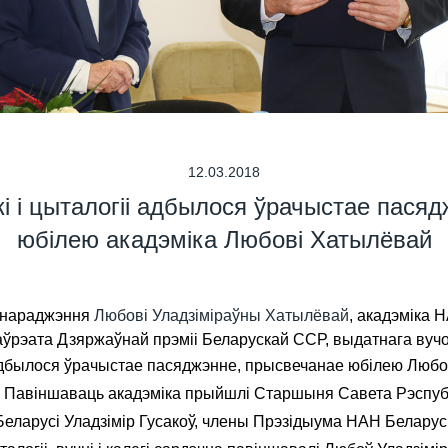
12.03.2018
кі і цыталогіі адбылося ўрачыстае пася
юбілею акадэміка Любові Хатылёвай
я нараджэння
Любові Уладзіміраўны Хатылёвай
, акадэміка 
рэата Дзяржаўнай прэміі Беларускай ССР, выдатнага вучонага
 адбылося ўрачыстае пасяджэнне, прысвечанае юбілею Любов
ці. Павіншаваць акадэміка прыйшлі Старшыня Савета Рэспуб
еларусі Уладзімір Гусакоў, члены Прэзідыума НАН Беларусі