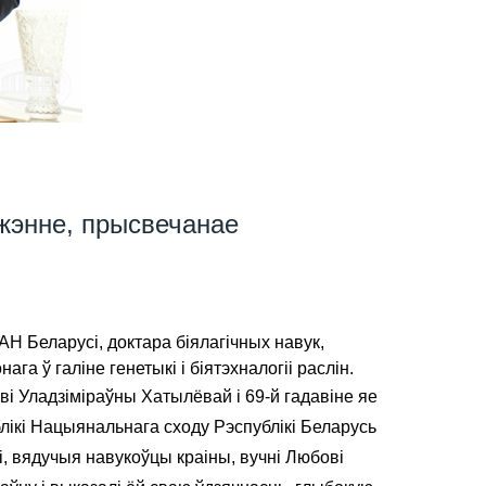
джэнне, прысвечанае
НАН Беларусі, доктара біялагічных навук,
 ў галіне генетыкі і біятэхналогіі раслін.
і Уладзіміраўны Хатылёвай і 69-й гадавіне яе
лікі Нацыянальнага сходу Рэспублікі Беларусь
, вядучыя навукоўцы краіны, вучні Любові