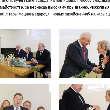
талогіі, вучні і калегі сардэчна павіншавалі Любоў Уладзім
і майстэрства, за вернасць высокаму прызванню, уважлівыя
кай літары моцнага здароўя і новых здзяйсненняў на карысц