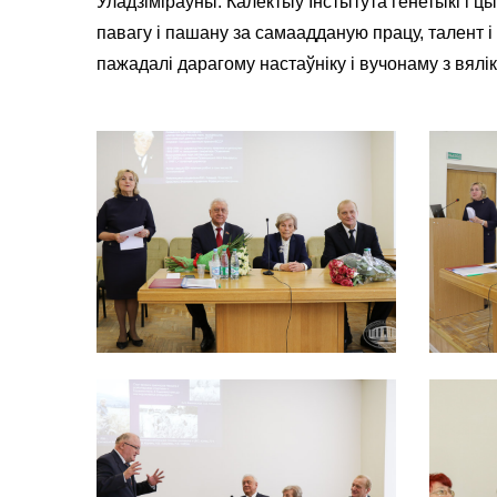
Уладзіміраўны. Калектыў Інстытута генетыкі і цы
павагу і пашану за самаадданую працу, талент 
пажадалі дарагому настаўніку і вучонаму з вялі