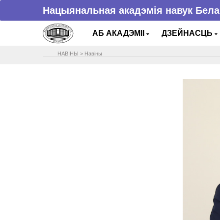
Нацыянальная акадэмія навук Бела
АБ АКАДЭМІІ
ДЗЕЙНАСЦЬ
НАВIНЫ
>
Навіны