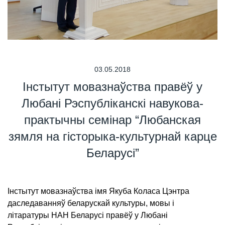
03.05.2018
Інстытут мовазнаўства правёў у
Любані Рэспубліканскі навукова-
практычны семінар “Любанская
зямля на гісторыка-культурнай карце
Беларусі”
Інстытут мовазнаўства імя Якуба Коласа Цэнтра
даследаванняў беларускай культуры, мовы і
літаратуры НАН Беларусі правёў у Любані