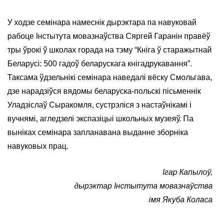
У ходзе семінара намеснік дырэктара па навуковай
рабоце Інстытута мовазнаўства Сяргей Гаранін правёў
тры ўрокі ў школах горада на тэму “Кніга ў старажытнай
Беларусі: 500 гадоў беларускага кнігадрукавання”.
Таксама ўдзельнікі семінара наведалі вёску Смольгава,
дзе нарадзіўся вядомы беларуска-польскі пісьменнік
Уладзіслаў Сыракомля, сустрэліся з настаўнікамі і
вучнямі, агледзелі экспазіцыі школьных музеяў. Па
выніках семінара запланавана выданне зборніка
навуковых прац.
Ігар Капылоў,
дырэктар Інстытута мовазнаўства
імя Якуба Коласа