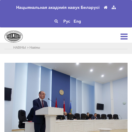
Нацыянальная акадэмія навук Беларусі
Рус
Eng
НАВIНЫ
>
Навіны