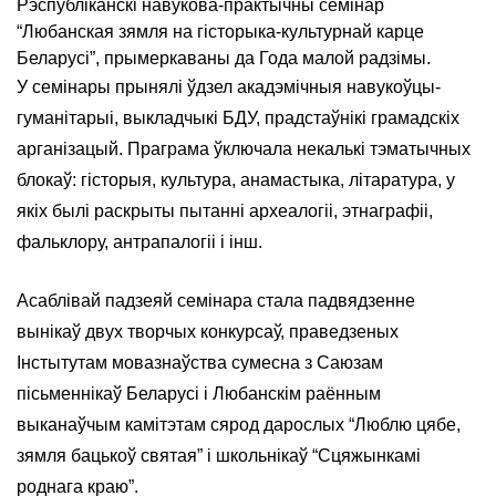
Рэспубліканскі навукова-практычны семінар
“Любанская зямля на гісторыка-культурнай карце
Беларусі”, прымеркаваны да Года малой радзімы.
У семінары прынялі ўдзел акадэмічныя навукоўцы-
гуманітарыі, выкладчыкі БДУ, прадстаўнікі грамадскіх
арганізацый. Праграма ўключала некалькі тэматычных
блокаў: гісторыя, культура, анамастыка, літаратура, у
якіх былі раскрыты пытанні археалогіі, этнаграфіі,
фальклору, антрапалогіі і інш.
Асаблівай падзеяй семінара стала падвядзенне
вынікаў двух творчых конкурсаў, праведзеных
Інстытутам мовазнаўства сумесна з Саюзам
пісьменнікаў Беларусі і Любанскім раённым
выканаўчым камітэтам сярод дарослых “Люблю цябе,
зямля бацькоў святая” і школьнікаў “Сцяжынкамі
роднага краю”.