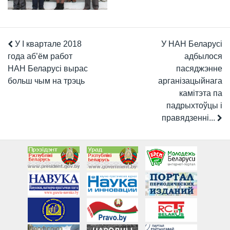
У I квартале 2018
У НАН Беларусі
года аб’ём работ
адбылося
НАН Беларусі вырас
пасяджэнне
больш чым на трэць
арганізацыйнага
камітэта па
падрыхтоўцы і
правядзенні...