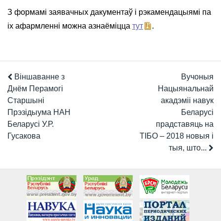
З формамі заявачных дакументаў і рэкамендацыямі па
іх афармленні можна азнаёміцца
тут
.
Віншаванне з
Вучоныя
Днём Перамогі
Нацыянальнай
Старшыні
акадэміі навук
Прэзідыума НАН
Беларусі
Беларусі У.Р.
прадставяць на
Гусакова
ТІБО – 2018 новыя і
тыя, што...