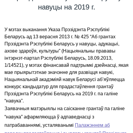
навуцы на 2019 г.
У мэтах выканання Указа Прэзідэнта Рэспублікі
Беларусь ад 13 верасня 2013 г. № 425 “Аб грантах
Прэзідэнта Рэспублікі Беларусь у навуцы, адукацыі,
ахове здароўя, культуры” (Нацыянальны прававы
інтэрнэт-партал Рэспублікі Беларусь, 18.09.2013,
1/14521), у мэтах фінансавай падтрымкі дзейнасці, якая
мае прыярытэтнае значэнне для развіцця навукі,
Нацыянальнай акадэміяй навук Беларусі аб’яўляецца
конкурс кандыдатур для прадастаўлення грантаў
Прэзідэнта Рэспублікі Беларусь на 2019 г. па галіне
“навука”.
Заявачныя матэрыялы на саісканне грантаў па галіне
“навука” афармляюцца ў адпаведнасці з
патрабаваннямі, усталяванымі
Палажэннем аб