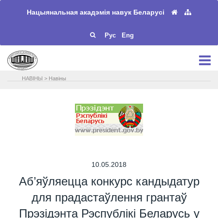
Нацыянальная акадэмія навук Беларусі
Рус
Eng
НАВIНЫ
>
Навіны
10.05.2018
Аб’яўляецца конкурс кандыдатур
для прадастаўлення грантаў
Прэзідэнта Рэспублікі Беларусь у