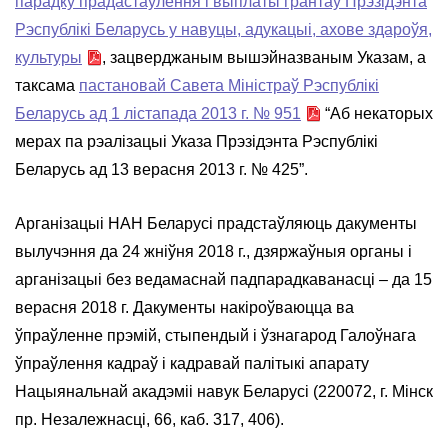
парадку прадастаўлення і выплаты грантаў Прэзідэнта
Рэспублікі Беларусь у навуцы, адукацыі, ахове здароўя,
культуры
, зацверджаным вышэйназваным Указам, а
таксама
пастановай Савета Міністраў Рэспублікі
Беларусь ад 1 лістапада 2013 г. № 951
“Аб некаторых
мерах па рэалізацыі Указа Прэзідэнта Рэспублікі
Беларусь ад 13 верасня 2013 г. № 425”.
Арганізацыі НАН Беларусі прадстаўляюць дакументы
вылучэння да 24 жніўня 2018 г., дзяржаўныя органы і
арганізацыі без ведамаснай падпарадкаванасці – да 15
верасня 2018 г. Дакументы накіроўваюцца ва
ўпраўленне прэмій, стыпендый і ўзнагарод Галоўнага
ўпраўлення кадраў і кадравай палітыкі апарату
Нацыянальнай акадэміі навук Беларусі (220072, г. Мінск
пр. Незалежнасці, 66, каб. 317, 406).