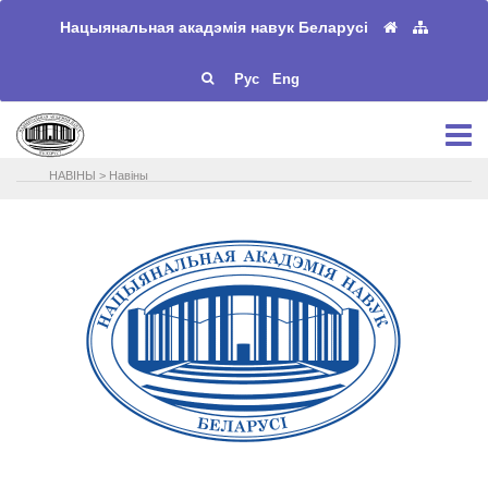
Нацыянальная акадэмія навук Беларусі
Рус
Eng
НАВIНЫ
>
Навіны