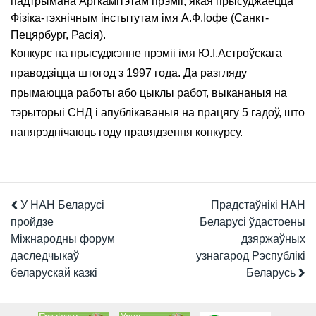
падтрымана Аргкамітэтам прэміі, якая прысуджаецца
Фізіка-тэхнічным інстытутам імя А.Ф.Іофе (Санкт-
Пецярбург, Расія).
Конкурс на прысуджэнне прэміі імя Ю.І.Астроўскага
праводзіцца штогод з 1997 года. Да разгляду
прымаюцца работы або цыклы работ, выкананыя на
тэрыторыі СНД і апублікаваныя на працягу 5 гадоў, што
папярэднічаюць году правядзення конкурсу.
У НАН Беларусі
Прадстаўнікі НАН
пройдзе
Беларусі ўдастоены
Міжнародны форум
дзяржаўных
даследчыкаў
узнагарод Рэспублікі
беларускай казкі
Беларусь