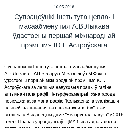
16.05.2018
Супрацоўнікі Інстытута цепла- і
масаабмену імя А.В.Лыкава
ўдастоены першай міжнароднай
прэміі імя Ю.І. Астроўскага
Супрацоўнікі Інстытута цепла- і масаабмену імя
А.В.Лыкава НАН Беларусі М.Базылеў і М.Фамін
удастоены першай міжнароднай прэміі імя Ю.І.
Астроўскага за лепшыя навуковыя працы ў галіне
аптычнай галаграфіі і інтэрфераметрыі. Узнагарода
прысуджана за манаграфію “Колькасная візуалізацыя
плыней, заснаваная на спекл-тэхналогіях”, якая
выйшла ў Выдавецкім доме “Беларуская навука” ў 2016
годзе. Праца супрацоўнікаў ІЦМА была аднагалосна