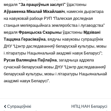
медаля
“За працоўныя заслугі”
ўдастоены
Аўраменка Мікалай Міхайлавіч
, намеснік дырэктара
на навуковай рабоце РУП “Палеская доследная
станцыя меліярацыйнага земляробства і лугаводства”
медаля
Францыска Скарыны
ўдастоены
Мдзівані
Таццяна Герасімаўна
, вядучы навуковы супрацоўнік
ДНУ “Цэнтр даследаванняў беларускай культуры, мовы
і літаратуры Нацыянальнай акадэміі навук Беларусі”;
Русак Валянціна Паўлаўна
, загадчыца аддзела
сучаснай беларускай мовы ДНУ “Цэнтр даследаванняў
беларускай культуры, мовы і літаратуры Нацыянальнай
акадэміі навук Беларусі”.
Супрацоўнікі
НПЦ НАН Беларусі