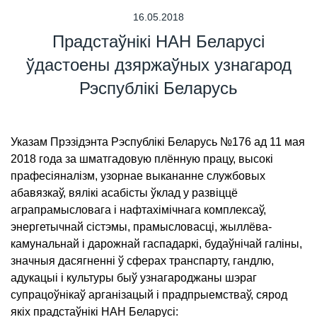
16.05.2018
Прадстаўнікі НАН Беларусі
ўдастоены дзяржаўных узнагарод
Рэспублікі Беларусь
Указам Прэзідэнта Рэспублікі Беларусь №176 ад 11 мая
2018 года за шматгадовую плённую працу, высокі
прафесіяналізм, узорнае выкананне службовых
абавязкаў, вялікі асабісты ўклад у развіццё
аграпрамысловага і нафтахімічнага комплексаў,
энергетычнай сістэмы, прамысловасці, жыллёва-
камунальнай і дарожнай гаспадаркі, будаўнічай галіны,
значныя дасягненні ў сферах транспарту, гандлю,
адукацыі і культуры быў узнагароджаны шэраг
супрацоўнікаў арганізацый і прадпрыемстваў, сярод
якіх прадстаўнікі НАН Беларусі: