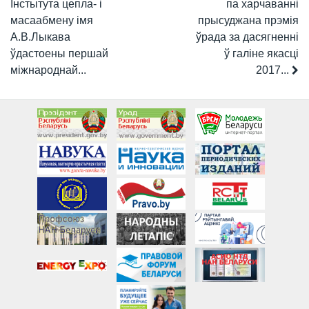
Інстытута цепла- і
па харчаванні
масаабмену імя
прысуджана прэмія
А.В.Лыкава
ўрада за дасягненні
ўдастоены першай
ў галіне якасці
міжнароднай...
2017...