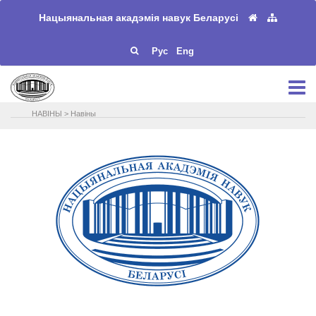
Нацыянальная акадэмія навук Беларусі
Рус
Eng
НАВIНЫ
>
Навіны