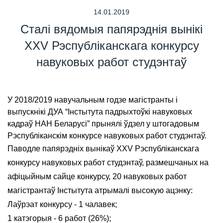
14.01.2019
Сталі вядомыя папярэднія вынікі
XXV Рэспубліканскага конкурсу
навуковых работ студэнтаў
У 2018/2019 навучальным годзе магістранты і
выпускнікі ДУА “Інстытута падрыхтоўкі навуковых
кадраў НАН Беларусі” прынялі ўдзел у штогадовым
Рэспубліканскім конкурсе навуковых работ студэнтаў.
Паводле папярэдніх вынікаў XXV Рэспубліканскага
конкурсу навуковых работ студэнтаў, размешчаных на
афіцыйным сайце конкурсу, 20 навуковых работ
магістрантаў Інстытута атрымалі высокую ацэнку:
Лаўрэат конкурсу - 1 чалавек;
1 катэгорыя - 6 работ (26%);