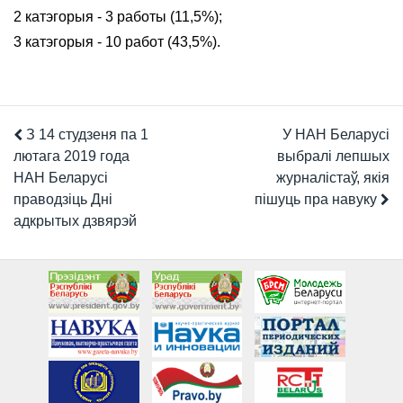
2 катэгорыя - 3 работы (11,5%);
3 катэгорыя - 10 работ (43,5%).
З 14 студзеня па 1
У НАН Беларусі
лютага 2019 года
выбралі лепшых
НАН Беларусі
журналістаў, якія
праводзіць Дні
пішуць пра навуку
адкрытых дзвярэй