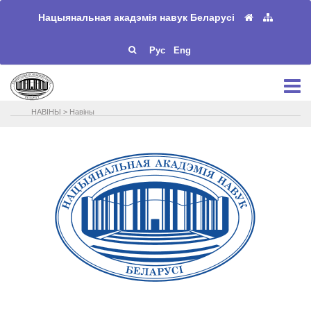
Нацыянальная акадэмія навук Беларусі
Рус
Eng
НАВIНЫ
>
Навіны