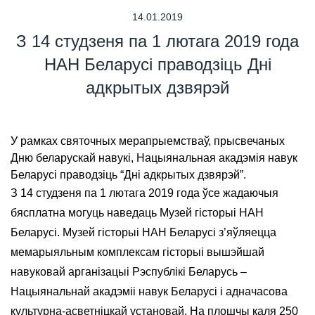
14.01.2019
З 14 студзеня па 1 лютага 2019 года
НАН Беларусі праводзіць Дні
адкрытых дзвярэй
У рамках святочных мерапрыемстваў, прысвечаных
Дню беларускай навукі, Нацыянальная акадэмія навук
Беларусі праводзіць “Дні адкрытых дзвярэй”.
З 14 студзеня па 1 лютага 2019 года ўсе жадаючыя
бясплатна могуць наведаць Музей гісторыі НАН
Беларусі. Музей гісторыі НАН Беларусі з’яўляецца
мемарыяльным комплексам гісторыі вышэйшай
навуковай арганізацыі Рэспублікі Беларусь –
Нацыянальнай акадэміі навук Беларусі і адначасова
культурна-асветніцкай установай. На плошчы каля 250