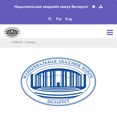
Нацыянальная акадэмія навук Беларусі
Рус
Eng
НАВIНЫ
>
Навіны