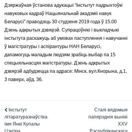
Дзяржаўная ўстанова адукацыі “Інстытут падрыхтоўкі
навуковых кадраў Нацыянальнай акадэміі навук
Беларусі” праводзіць 30 студзеня 2019 года ў 15.00
Дзень адкрытых дзвярэй. Супрацоўнікі і выкладчыкі
інстытута раскажуць аб умовах паступлення і навучанні
ў магістратуры і аспірантуры НАН Беларусі,
дапамогуць маладым людзям зрабіць выбар па 15
спецыяльнасцях магістратуры. Дзень адкрытых
дзвярэй адбудзецца па адрасе: Мінск, вул.Кнорына, д.1,
3 паверх, аўд. 36.
Інстытут
Сталі вядомыя
літаратуразнаўства
папярэднія вынікі
імя Янкі Купалы
XXV
Цэнтра
Рэспубліканскага