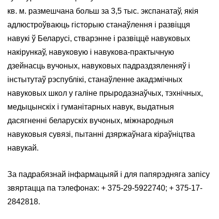
кв. м. размешчана больш за 3,5 тыс. экспанатаў, якія
адлюстроўваюць гісторыю станаўлення і развіцця
навукі ў Беларусі, стварэнне і развіццё навуковых
накірункаў, навуковую і навукова-практычную
дзейнасць вучоных, навуковых падраздзяленняў і
інстытутаў рэспублікі, станаўленне акадэмічных
навуковых школ у галіне прыродазнаўчых, тэхнічных,
медыцынскіх і гуманітарных навук, выдатныя
дасягненні беларускіх вучоных, міжнародныя
навуковыя сувязі, пытанні дзяржаўнага кіраўніцтва
навукай.
За падрабязнай інфармацыяй і для папярэдняга запісу
звяртацца па тэлефонах: + 375-29-5922740; + 375-17-
2842818.