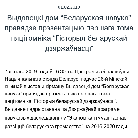
01.02.2019
Выдавецкі дом “Беларуская навука”
правядзе прэзентацыю першага тома
пяцітомніка “Гісторыя беларускай
дзяржаўнасці”
7 лютага 2019 года ў 16:30. на Цэнтральнай пляцоўцы
Нацыянальнага стэнда Беларусі падчас 26-й Мінскай
кніжнай выставы-кірмашу Выдавецкі дом “Беларуская
навука” правядзе прэзентацыю першага тома
пяцітомніка “Гісторыя беларускай дзяржаўнасці”.
Выданне падрыхтавана па Дзяржаўнай праграме
навуковых даследаванняў “Эканоміка і гуманітарнае
развіццё беларускага грамадства” на 2016-2020 гады.