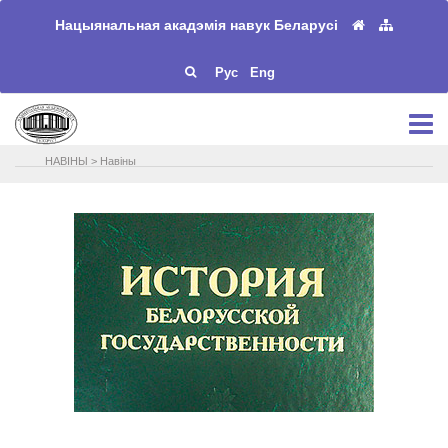
Нацыянальная акадэмія навук Беларусі
Рус
Eng
НАВIНЫ
>
Навіны