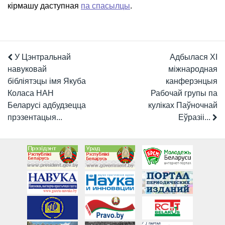
кірмашу даступная
па спасылцы
.
У Цэнтральнай
Адбылася XI
навуковай
міжнародная
бібліятэцы імя Якуба
канферэнцыя
Коласа НАН
Рабочай групы па
Беларусі адбудзецца
куліках Паўночнай
прэзентацыя...
Еўразіі...