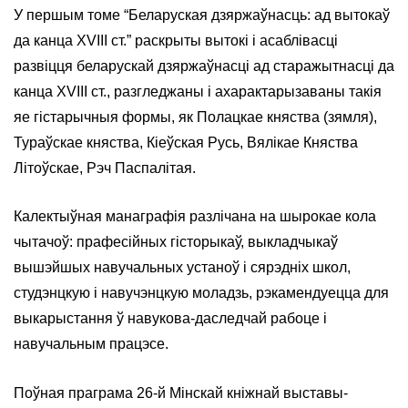
У першым томе “Беларуская дзяржаўнасць: ад вытокаў
да канца XVIII ст.” раскрыты вытокі і асаблівасці
развіцця беларускай дзяржаўнасці ад старажытнасці да
канца ХVIII ст., разгледжаны і ахарактарызаваны такія
яе гістарычныя формы, як Полацкае княства (зямля),
Тураўскае княства, Кіеўская Русь, Вялікае Княства
Літоўскае, Рэч Паспалітая.
Калектыўная манаграфія разлічана на шырокае кола
чытачоў: прафесійных гісторыкаў, выкладчыкаў
вышэйшых навучальных устаноў і сярэдніх школ,
студэнцкую і навучэнцкую моладзь, рэкамендуецца для
выкарыстання ў навукова-даследчай рабоце і
навучальным працэсе.
Поўная праграма 26-й Мінскай кніжнай выставы-