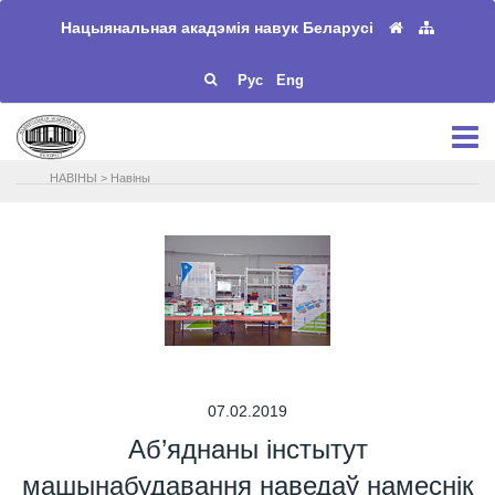
Нацыянальная акадэмія навук Беларусі
Рус
Eng
НАВIНЫ
>
Навіны
07.02.2019
Аб’яднаны інстытут
машынабудавання наведаў намеснік