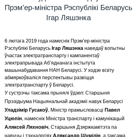
Прэм’ер-міністра Рэспублікі Беларусь
Ігар Ляшэнка
6 лютага 2019 года намеснік Прэм’ер-міністра
Рэспублікі Беларусь
Ігар Ляшэнка
наведаў вопытны
ўчастак электратранспарту і кампанентаў
электрапрывада Аб’яднанага інстытута
машынабудавання НАН Беларусі. У ходзе візіту
абмяркоўваліся перспектывы развіцця
электратранспарту ў Беларусі.
У сустрэчы таксама прынялі ўдзел: Старшыня
Прэзідыума Нацыянальнай акадэміі навук Беларусі
Уладзімір Гусакоў
, Міністр прамысловасці
Павел
Уцюпін
, намеснік Міністра транспарту і камунікацый
Аляксей Ляхновіч
, Старшыня Дзяржкамітэта па
навуцы і тэхналогіях
Аляксандр Шyмілін
, а таксама