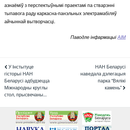
азнаёміў з перспектыўнымі праектамі па стварэнні
тыпавога раду каркасна-панэльных электрамабіляў
айчыннай вытворчасці.
Паводле інфармацыі
АІМ
У Інстытуце
НАН Беларусі
гісторыі НАН
наведала дэлегацыя
Беларусі адбудзецца
парка “Вялікі
Міжнародны круглы
камень”
стол, прысвечаны...