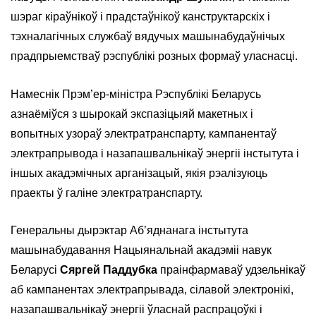
шэраг кіраўнікоў і прадстаўнікоў канструктарскіх і
тэхналагічных службаў вядучых машынабудаўнічых
прадпрыемстваў рэспублікі розных формаў уласнасці.
Намеснік Прэм’ер-міністра Рэспублікі Беларусь
азнаёміўся з шырокай экспазіцыяй макетных і
вопытных узораў электратранспарту, кампанентаў
электрапрывода і назапашвальнікаў энергіі інстытута і
іншых акадэмічных арганізацый, якія рэалізуюць
праекты ў галіне электратранспарту.
Генеральны дырэктар Аб’яднанага інстытута
машынабудавання Нацыянальнай акадэміі навук
Беларусі
Сяргей Паддубка
праінфармаваў удзельнікаў
аб кампанентах электрапрывада, сілавой электронікі,
назапашвальнікаў энергіі ўласнай распрацоўкі і