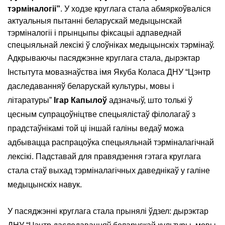
тэрміналогіі”
. У ходзе круглага стала абмяркоўваліся
актуальныя пытанні беларускай медыцынскай
тэрміналогіі і прынцыпы фіксацыі адпаведнай
спецыяльнай лексікі ў слоўніках медыцынскіх тэрмінаў.
Адкрываючы пасяджэнне круглага стала, дырэктар
Інстытута мовазнаўства імя Якуба Коласа ДНУ “Цэнтр
даследаванняў беларускай культуры, мовы і
літаратуры”
Ігар Капылоў
адзначыў, што толькі ў
цесным супрацоўніцтве спецыялістаў філолагаў з
прадстаўнікамі той ці іншай галіны ведаў можа
адбывацца распрацоўка спецыяльнай тэрміналагічнай
лексікі. Падставай для правядзення гэтага круглага
стала стаў выхад тэрміналагічных даведнікаў у галіне
медыцынскіх навук.
У пасяджэнні круглага стала прынялі ўдзел: дырэктар