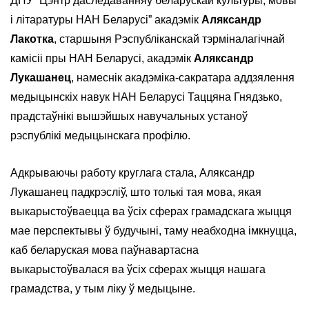
ДНУ “Цэнтр даследаванняў беларускай культуры, мовы
і літаратуры НАН Беларусі” акадэмік
Аляксандр
Лакотка
, старшыня Рэспубліканскай тэрміналагічнай
камісіі пры НАН Беларусі, акадэмік
Аляксандр
Лукашанец
, намеснік акадэміка-сакратара аддзялення
медыцынскіх навук НАН Беларусі Таццяна Гнядзько,
прадстаўнікі вышэйшых навучальных устаноў
рэспублікі медыцынскага профілю.
Адкрываючы работу круглага стала, Аляксандр
Лукашанец падкрэсліў, што толькі тая мова, якая
выкарыстоўваецца ва ўсіх сферах грамадскага жыцця
мае перспектывы ў будучыні, таму неабходна імкнуцца,
каб беларуская мова паўнавартасна
выкарыстоўвалася ва ўсіх сферах жыцця нашага
грамадства, у тым ліку ў медыцыне.