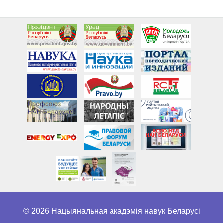
© 2026 Нацыянальная акадэмія навук Беларусі