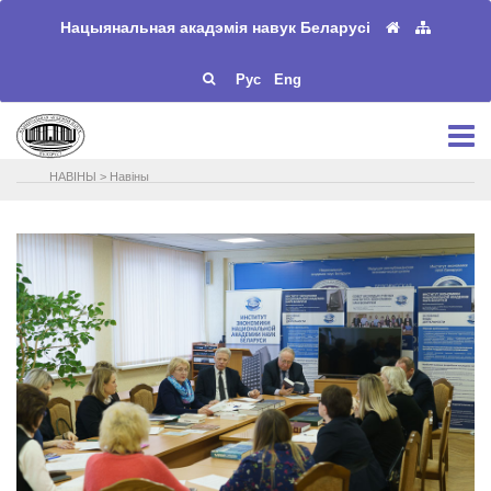
Нацыянальная акадэмія навук Беларусі
Рус
Eng
НАВIНЫ
>
Навіны