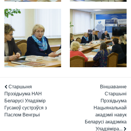
Старшыня
Віншаванне
Прэзідыума НАН
Старшыні
Беларусі Уладзімір
Прэзідыума
Гусакоў сустрэўся з
Нацыянальнай
Паслом Венгрыі
акадэміі навук
Беларусі акадэміка
Уладзіміра...