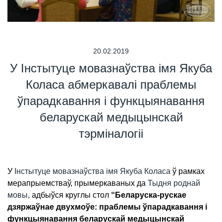
20.02.2019
У Інстытуце мовазнаўства імя Якуба
Коласа абмеркавалі праблемы
ўпарадкавання і функцыянавання
беларускай медыцынскай
тэрміналогіі
У
Інстытуце мовазнаўства імя Якуба Коласа
ў рамках
мерапрыемстваў, прымеркаваных да
Тыдня роднай
мовы
, адбыўся круглы стол
“Беларуска-рускае
дзяржаўнае двухмоўе: праблемы ўпарадкавання і
функцыянавання беларускай медыцынскай