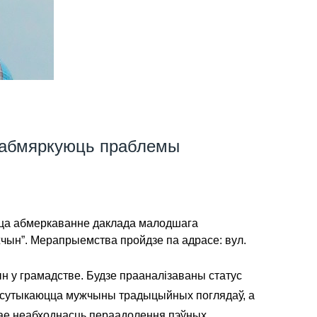
” абмяркуюць праблемы
ца абмеркаванне даклада малодшага
жчын”. Мерапрыемства пройдзе па адрасе: вул.
н у грамадстве. Будзе прааналізаваны статус
мі сутыкаюцца мужчыны традыцыйных поглядаў, а
ае неабходнасць пераадолення пэўных