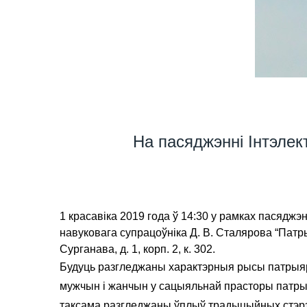
На пасяджэнні Інтэле
1 красавіка 2019 года ў 14:30 у рамках пасяджэ
навуковага супрацоўніка Д. В. Сталярова “Пат
Сурганава, д. 1, корп. 2, к. 302.
Будуць разгледжаны характэрныя рысы патрыярх
мужчын і жанчын у сацыяльнай прасторы патрыя
таксама разгледжаны ўплыў традыцыйных стэр