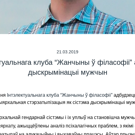
21.03.2019
ктуальнага клуба “Жанчыны ў філасофіі
дыскрымінацыі мужчын
ння
Інтэлектуальнага клуба “Жанчыны ў філасофіі”
адбудзец
рыярхальная стэрэатыпізацыя як сістэма дыскрымінацыі му
альнай гендарнай сістэмы і іх уплыў на становішча мужчы
рхату, ажыццёўлены аналіз псіхалагічных праблем, з які
эатыпаў на адукацыйны і выхаваўчы працэсы. Аўтар прызн