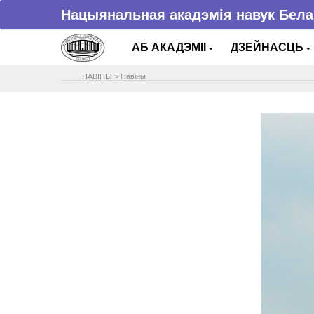
Нацыянальная акадэмія навук Бела
АБ АКАДЭМІІ
ДЗЕЙНАСЦЬ
НАВIНЫ
>
Навіны