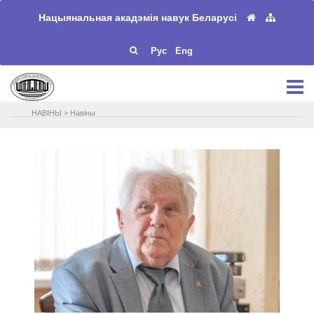
Нацыянальная акадэмія навук Беларусі
Рус
Eng
НАВIНЫ
>
Навіны