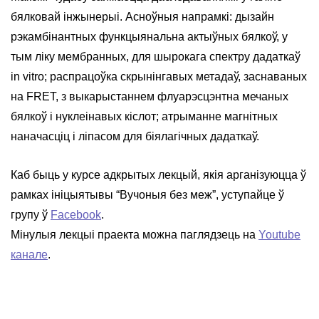
бялковай інжынерыі. Асноўныя напрамкі: дызайн
рэкамбінантных функцыянальна актыўных бялкоў, у
тым ліку мембранных, для шырокага спектру дадаткаў
in vitro; распрацоўка скрынінгавых метадаў, заснаваных
на FRET, з выкарыстаннем флуарэсцэнтна мечаных
бялкоў і нуклеінавых кіслот; атрыманне магнітных
наначасціц і ліпасом для біялагічных дадаткаў.
Каб быць у курсе адкрытых лекцый, якія арганізуюцца ў
рамках ініцыятывы “Вучоныя без меж”, уступайце ў
групу ў
Facebook
.
Мінулыя лекцыі праекта можна паглядзець на
Youtube
канале
.