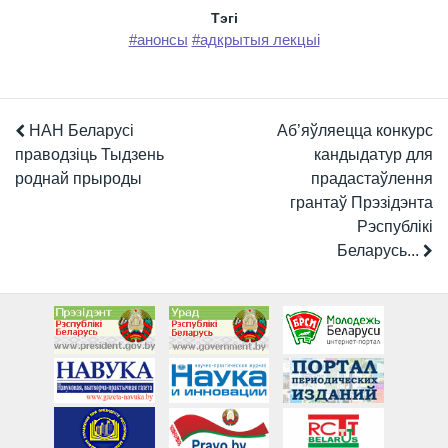
Тэгi
#анонсы
#адкрытыя лекцыі
НАН Беларусі
Аб’яўляецца конкурс
праводзіць Тыдзень
кандыдатур для
роднай прыроды
прадастаўлення
грантаў Прэзідэнта
Рэспублікі
Беларусь...