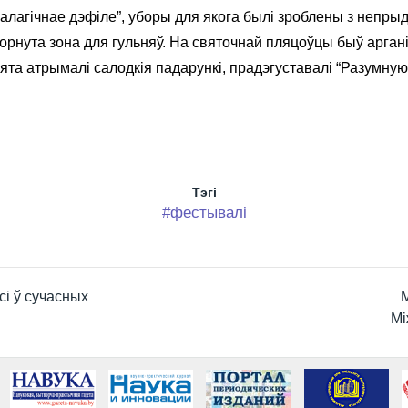
алагічнае дэфіле”, уборы для якога былі зроблены з непр
орнута зона для гульняў. На святочнай пляцоўцы быў арган
ята атрымалі салодкія падарункі, прадэгуставалі “Разумную 
Тэгi
#фестывалі
сі ў сучасных
Мі