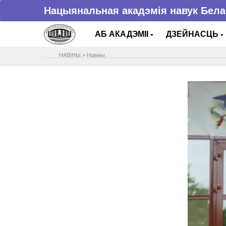
Нацыянальная акадэмія навук Бела
АБ АКАДЭМІІ
ДЗЕЙНАСЦЬ
НАВIНЫ
>
Навіны