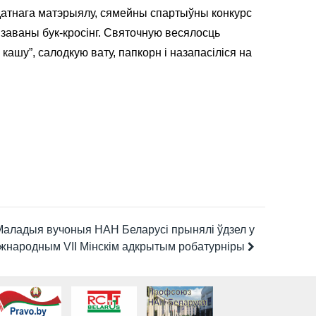
ыдатнага матэрыялу, сямейны спартыўны конкурс
ізаваны бук-кросінг. Святочную весялосць
кашу”, салодкую вату, папкорн і назапасіліся на
Маладыя вучоныя НАН Беларусі прынялі ўдзел у
жнародным VII Мінскім адкрытым робатурніры