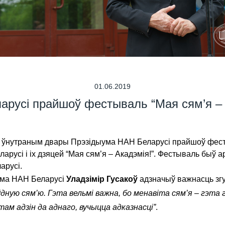
01.06.2019
арусі прайшоў фестываль “Мая сям’я – 
а ўнутраным двары Прэзідыума НАН Беларусі прайшоў фесты
русі і іх дзяцей “Мая сям’я – Акадэмія!”. Фестываль быў 
арусі.
ума НАН Беларусі
Уладзімір Гусакоў
адзначыў важнасць згу
дную сям’ю. Гэта вельмі важна, бо менавіта сям’я – гэта 
там адзін да аднаго, вучыцца адказнасці”
.