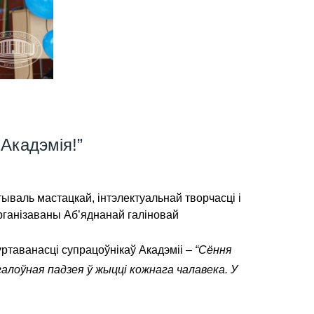
Акадэмія!”
валь мастацкай, інтэлектуальнай творчасці і
арганізаваны Аб’яднанай галіновай
ртаванасці супрацоўнікаў Акадэміі –
“Сёння
галоўная падзея ў жыцці кожнага чалавека. У