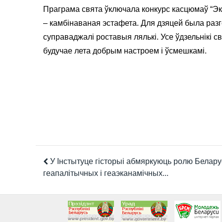
Праграма свята ўключала конкурс касцюмаў “Эк
– камбінаваная эстафета. Для дзяцей была разг
суправаджалі роставыя лялькі. Усе ўдзельнікі св
будучае лета добрым настроем і ўсмешкамі.
У Інстытуце гісторыі абмяркуюць ролю Белару
геапалітычных і геаэканамічных...