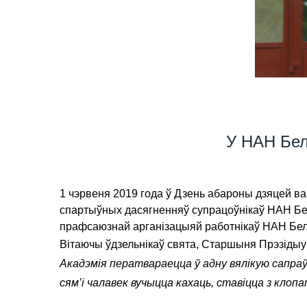
У НАН Бел
1 чэрвеня 2019 года ў Дзень абароны дзяцей в
спартыўных дасягненняў супрацоўнікаў НАН Бела
прафсаюзнай арганізацыяй работнікаў НАН Бел
Вітаючы ўдзельнікаў свята, Старшыня Прэзіды
Акадэмія ператвараецца ў адну вялікую сапраў
сям’і чалавек вучыцца кахаць, ставіцца з клопа