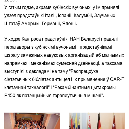
У гэтым годзе, акрамя кубінскіх вучоных, у ім прынялі
ўдзел прадстаўнікі Італіі, Іспаніі, Калумбіі, Злучаных
Штатаў Амерыкі, Германіі, Японіі.
У ходзе Кангрэса прадстаўнікі НАН Беларусі правялі
перагаворы з кубінскімі вучонымі і прадстаўнікамі
шэрагу замежных навуковых арганізацый аб магчымых
напрамках і механізмах сумеснай дзейнасці, а таксама
выступілі з дакладамі на тэму “Распрацоўка
сінтэтычных бібліятэк антыцел і іх прымяненне ў CAR-T
клетачнай тэхналогіі” і “Рэкамбінантныя цытахромы
P450 як патэнцыйныя тэрапеўтычныя мішэні”.