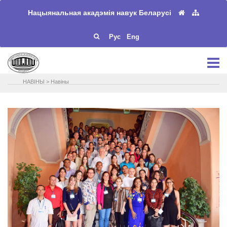
Нацыянальная акадэмія навук Беларусі
Рус
Eng
НАВIНЫ
>
Навіны