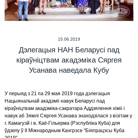
15.06.2019
Дэлегацыя НАН Беларусі пад
кіраўніцтвам акадэміка Сяргея
Усанава наведала Кубу
У перыяд з 21 па 29 мая 2019 года дэлегацыя
Нацыянальнай акадэміі навук Беларусі пад
кіраўніцтвам акадэміка-сакратара Аддзялення хіміі і
навук аб Зямлі Сяргея Усанава знаходзілася з візітам у
г. Камагуэй і в. Каё-Гільерма (Рэспубліка Куба) для
ўдзелу ў II Міжнародным Кангрэсе “Біяпрацэсы Куба
2019”.