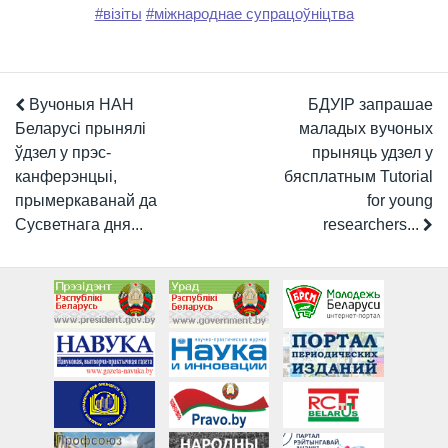
#візіты
#міжнароднае супрацоўніцтва
Вучоныя НАН
БДУІР запрашае
Беларусі прынялі
маладых вучоных
ўдзел у прэс-
прыняць удзел у
канферэнцыі,
бясплатным Tutorial
прымеркаванай да
for young
Сусветнага дня...
researchers...