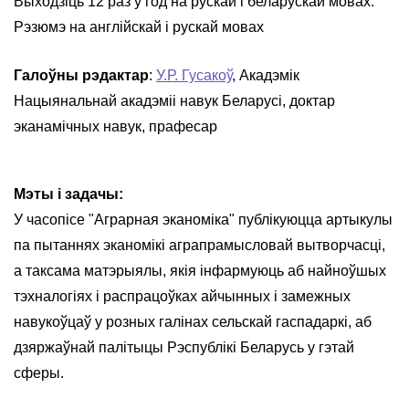
Выходзіць 12 раз у год на рускай і беларускай мовах.
Рэзюмэ на англійскай і рускай мовах
Галоўны рэдактар
:
У.Р. Гусакоў
, Акадэмік
Нацыянальнай акадэміі навук Беларусі, доктар
эканамічных навук, прафесар
Мэты і задачы:
У часопісе "Аграрная эканоміка" публікуюцца артыкулы
па пытаннях эканомікі аграпрамысловай вытворчасці,
а таксама матэрыялы, якія інфармуюць аб найноўшых
тэхналогіях і распрацоўках айчынных і замежных
навукоўцаў у розных галінах сельскай гаспадаркі, аб
дзяржаўнай палітыцы Рэспублікі Беларусь у гэтай
сферы.