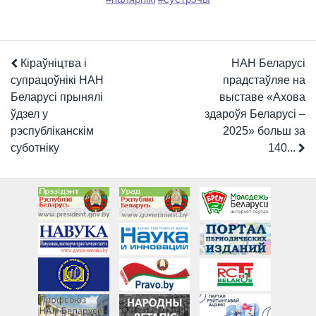
Кіраўніцтва і
НАН Беларусі
супрацоўнікі НАН
прадстаўляе на
Беларусі прынялі
выставе «Ахова
ўдзел у
здароўя Беларусі –
рэспубліканскім
2025» больш за
суботніку
140...