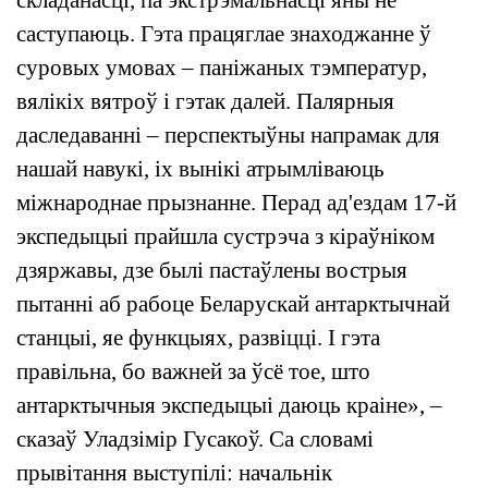
саступаюць. Гэта працяглае знаходжанне ў
суровых умовах – паніжаных тэмператур,
вялікіх вятроў і гэтак далей. Палярныя
даследаванні – перспектыўны напрамак для
нашай навукі, іх вынікі атрымліваюць
міжнароднае прызнанне. Перад ад'ездам 17-й
экспедыцыі прайшла сустрэча з кіраўніком
дзяржавы, дзе былі пастаўлены вострыя
пытанні аб рабоце Беларускай антарктычнай
станцыі, яе функцыях, развіцці. І гэта
правільна, бо важней за ўсё тое, што
антарктычныя экспедыцыі даюць краіне», –
сказаў Уладзімір Гусакоў. Са словамі
прывітання выступілі: начальнік