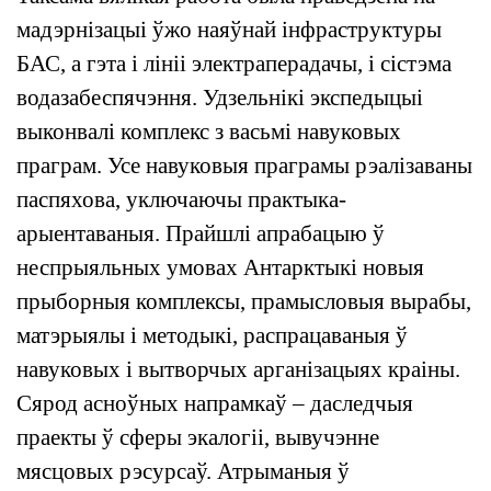
мадэрнізацыі ўжо наяўнай інфраструктуры
БАС, а гэта і лініі электраперадачы, і сістэма
водазабеспячэння. Удзельнікі экспедыцыі
выконвалі комплекс з васьмі навуковых
праграм. Усе навуковыя праграмы рэалізаваны
паспяхова, уключаючы практыка-
арыентаваныя. Прайшлі апрабацыю ў
неспрыяльных умовах Антарктыкі новыя
прыборныя комплексы, прамысловыя вырабы,
матэрыялы і методыкі, распрацаваныя ў
навуковых і вытворчых арганізацыях краіны.
Сярод асноўных напрамкаў – даследчыя
праекты ў сферы экалогіі, вывучэнне
мясцовых рэсурсаў. Атрыманыя ў