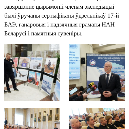
завяршэнне цырымоніі членам экспедыцыі
былі ўручаны сертыфікаты ўдзельнікаў 17-й
БАЭ, ганаровыя і падзячныя граматы НАН
Беларусі і памятныя сувеніры.