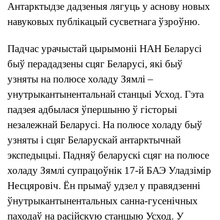
Антарктыдзе дадзеныя лягуць у аснову новых
навуковых публікацый сусветнага ўзроўню.
Падчас урачыстай цырымоніі НАН Беларусі
быў перададзены сцяг Беларусі, які быў
узняты на полюсе холаду Зямлі –
унутрыкантынентальнай станцыі Усход. Гэта
падзея адбылася ўпершыню ў гісторыі
незалежнай Беларусі. На полюсе холаду быў
узняты і сцяг Беларускай антарктычнай
экспедыцыі. Падняў беларускі сцяг на полюсе
холаду Зямлі супрацоўнік 17-й БАЭ Уладзімір
Несцяровіч. Ён прымаў удзел у правядзенні
ўнутрыкантынентальных санна-гусенічных
паходаў на расійскую станцыю Усход. У