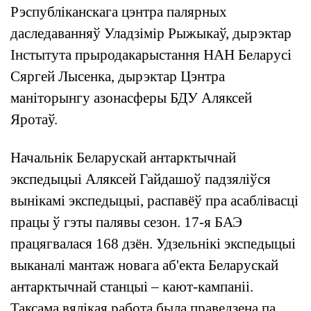
Рэспубліканскага цэнтра палярных
даследаванняў Уладзімір Рыжыкаў, дырэктар
Інстытута прыродакарыстання НАН Беларусі
Сяргей Лысенка, дырэктар Цэнтра
маніторынгу азонасферы БДУ Аляксей
Яротаў.
Начальнік Беларускай антарктычнай
экспедыцыі Аляксей Гайдашоў падзяліўся
вынікамі экспедыцыі, распавёў пра асаблівасці
працы ў гэты палявы сезон. 17-я БАЭ
працягвалася 168 дзён. Удзельнікі экспедыцыі
выканалі мантаж новага аб'екта Беларускай
антарктычнай станцыі – кают-кампаніі.
Таксама вялікая работа была праведзена па