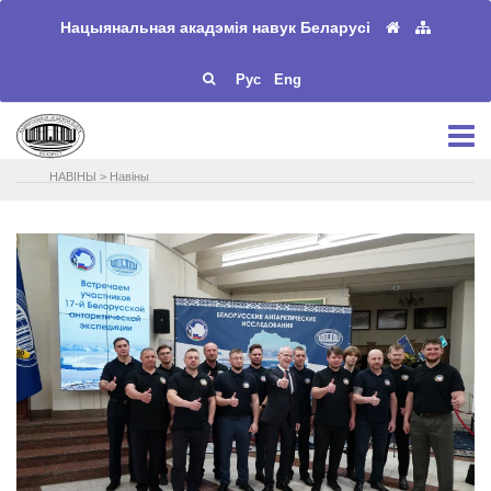
Нацыянальная акадэмія навук Беларусі
Рус
Eng
НАВIНЫ
>
Навіны