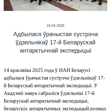
15.04.2025
Адбылася ўрачыстая сустрэча
ўдзельнікаў 17-й Беларускай
антарктычнай экспедыцыі
14 красавіка 2025 года ў НАН Беларусі
адбылася ўрачыстая сустрэча ўдзельнікаў 17-
й Беларускай антарктычнай экспедыцыі. У
Акадэміі навук сабраліся ўдзельнікі 17-й
Беларускай антарктычнай экспедыцыі,
беларускіх антарктычных экспедыцый розных