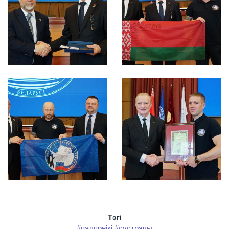
Тэгi
#палярнікі
#сустрэчы