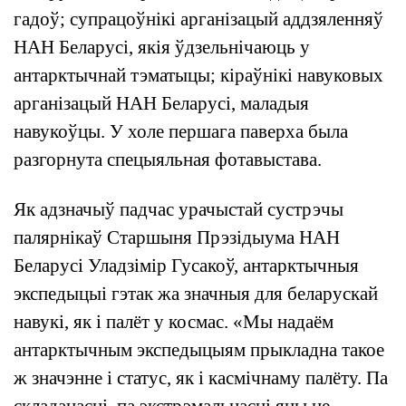
гадоў; супрацоўнікі арганізацый аддзяленняў
НАН Беларусі, якія ўдзельнічаюць у
антарктычнай тэматыцы; кіраўнікі навуковых
арганізацый НАН Беларусі, маладыя
навукоўцы. У холе першага паверха была
разгорнута спецыяльная фотавыстава.
Як адзначыў падчас урачыстай сустрэчы
палярнікаў Старшыня Прэзідыума НАН
Беларусі Уладзімір Гусакоў, антарктычныя
экспедыцыі гэтак жа значныя для беларускай
навукі, як і палёт у космас. «Мы надаём
антарктычным экспедыцыям прыкладна такое
ж значэнне і статус, як і касмічнаму палёту. Па
складанасці, па экстрэмальнасці яны не