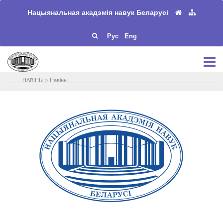
Нацыянальная акадэмія навук Беларусі
Рус
Eng
НАВIНЫ
>
Навіны