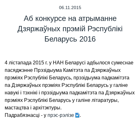
06.11.2015
Аб конкурсе на атрыманне
Дзяржаўных прэмій Рэспублікі
Беларусь 2016
4 лістапада 2015 г. у НАН Беларусі адбылося сумеснае
пасяджэнне Прэзідыума Камітэта па Дзяржаўных
прэміях Рэспублікі Беларусь, прэзідыума падкамітэта
па Дзяржаўных прэміях Рэспублікі Беларусь у галіне
навукі і тэхнікі і прэзідыума падкамітэта па Дзяржаўных
прэміях Рэспублікі Беларусь у галіне літаратуры,
мастацтва і архітэктуры.
Падрабязнасці - у
прэс-рэлізе
.