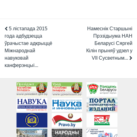
5 лістапада 2015
Намеснік Старшыні
года адбудзецца
Прэзідыума НАН
ўрачыстае адкрыццё
Беларусі Сяргей
Міжнароднай
Кілін прыняў удзел у
навуковай
VII Сусветным...
канферэнцыі...