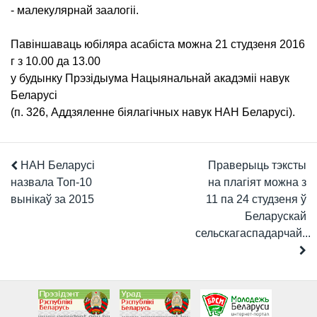
- малекулярнай заалогіі.
Павіншаваць юбіляра асабіста можна 21 студзеня 2016
г з 10.00 да 13.00
у будынку Прэзідыума Нацыянальнай акадэміі навук
Беларусі
(п. 326, Аддзяленне біялагічных навук НАН Беларусі).
НАН Беларусі
Праверыць тэксты
назвала Топ-10
на плагіят можна з
вынікаў за 2015
11 па 24 студзеня ў
Беларускай
сельскагаспадарчай...