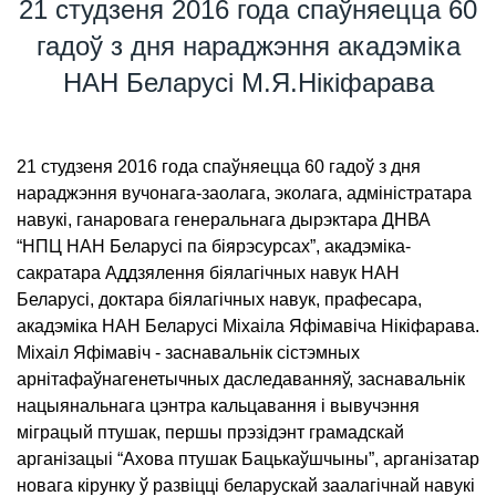
21 студзеня 2016 года спаўняецца 60
гадоў з дня нараджэння акадэміка
НАН Беларусі М.Я.Нікіфарава
21 студзеня 2016 года спаўняецца 60 гадоў з дня
нараджэння вучонага-заолага, эколага, адміністратара
навукі, ганаровага генеральнага дырэктара ДНВА
“НПЦ НАН Беларусі па біярэсурсах”, акадэміка-
сакратара Аддзялення біялагічных навук НАН
Беларусі, доктара біялагічных навук, прафесара,
акадэміка НАН Беларусі Міхаіла Яфімавіча Нікіфарава.
Міхаіл Яфімавіч - заснавальнік сістэмных
арнітафаўнагенетычных даследаванняў, заснавальнік
нацыянальнага цэнтра кальцавання і вывучэння
міграцый птушак, першы прэзідэнт грамадскай
арганізацыі “Ахова птушак Бацькаўшчыны”, арганізатар
новага кірунку ў развіцці беларускай заалагічнай навукі