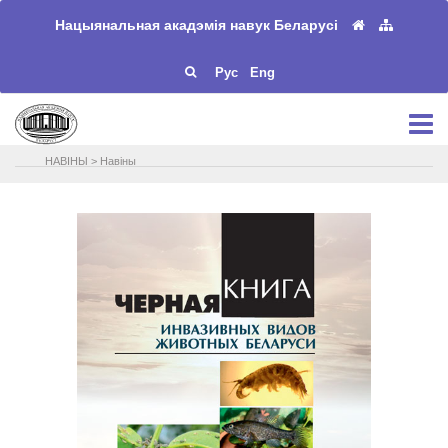
Нацыянальная акадэмія навук Беларусі
Рус
Eng
НАВIНЫ
>
Навіны