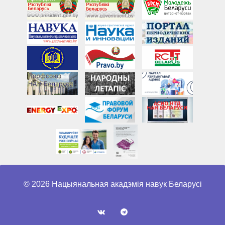
© 2026 Нацыянальная акадэмія навук Беларусі