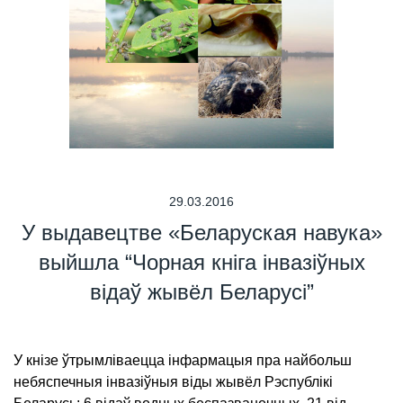
29.03.2016
У выдавецтве «Беларуская навука»
выйшла “Чорная кніга інвазіўных
відаў жывёл Беларусі”
У кнізе ўтрымліваецца інфармацыя пра найбольш
небяспечныя інвазіўныя віды жывёл Рэспублікі