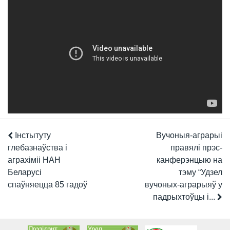
Інстытуту
Вучоныя-аграрыі
глебазнаўства і
правялі прэс-
аграхіміі НАН
канферэнцыю на
Беларусі
тэму “Удзел
спаўняецца 85 гадоў
вучоных-аграрыяў у
падрыхтоўцы і...