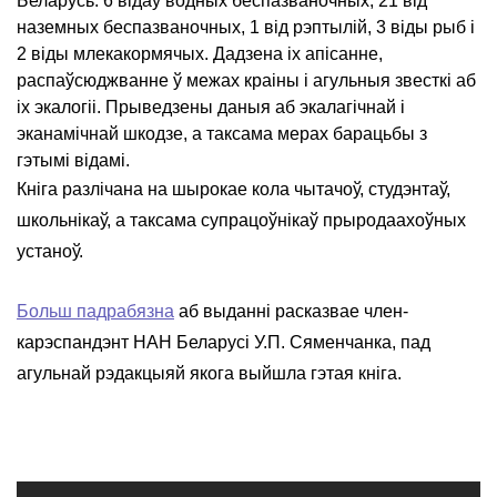
Беларусь: 6 відаў водных беспазваночных, 21 від
наземных беспазваночных, 1 від рэптылій, 3 віды рыб і
2 віды млекакормячых. Дадзена іх апісанне,
распаўсюджванне ў межах краіны і агульныя звесткі аб
іх экалогіі. Прыведзены даныя аб экалагічнай і
эканамічнай шкодзе, а таксама мерах барацьбы з
гэтымі відамі.
Кніга разлічана на шырокае кола чытачоў, студэнтаў,
школьнікаў, а таксама супрацоўнікаў прыродаахоўных
устаноў.
Больш падрабязна
аб выданні расказвае член-
карэспандэнт НАН Беларусі У.П. Сяменчанка, пад
агульнай рэдакцыяй якога выйшла гэтая кніга.