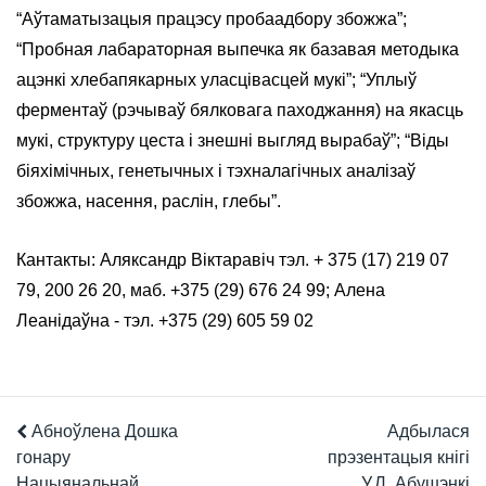
“Аўтаматызацыя працэсу пробаадбору збожжа”;
“Пробная лабараторная выпечка як базавая методыка
ацэнкі хлебапякарных уласцівасцей мукі”; “Уплыў
ферментаў (рэчываў бялковага паходжання) на якасць
мукі, структуру цеста і знешні выгляд вырабаў”; “Віды
біяхімічных, генетычных і тэхналагічных аналізаў
збожжа, насення, раслін, глебы”.
Кантакты: Аляксандр Віктаравіч тэл. + 375 (17) 219 07
79, 200 26 20, маб. +375 (29) 676 24 99; Алена
Леанідаўна - тэл. +375 (29) 605 59 02
Абноўлена Дошка
Адбылася
гонару
прэзентацыя кнігі
Нацыянальнай
У.Л. Абушэнкі