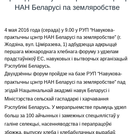
НАН Беларусі па земляробстве
4 мая 2016 года (серада) у 9.00 у РУП “Навукова-
практычны цэнтр НАН Беларусі па земляробстве” (г.
Жодзіна, вул. Ціміразева, 1) адбудзецца адкрыццё
першага міжнароднага хлебнага форуму з удзелам
прадстаўнікоў ЕС, навуковых і вытворчых арганізацый
Рэспублікі Беларусь.
Двухдзённы форум пройдзе на базе РУП “Навукова-
практычны цэнтр НАН Беларусі па земляробстве” пад
эгідай Нацыянальнай акадэміі навук Беларусі і
Міністэрства сельскай гаспадаркі і харчавання
Рэспублікі Беларусь. У мерапрыемстве прымуць удзел
больш за 100 айчынных і замежных спецыялістаў у
галіне селекцыі, насенняводства і перапрацоўкі
збожжа, выпуску хлеба і хлебабулачных вырабаў.