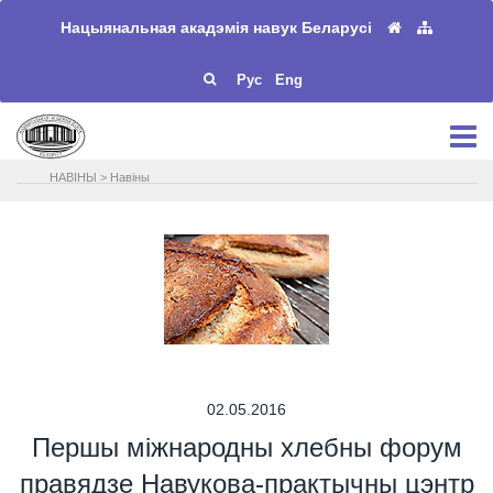
Нацыянальная акадэмія навук Беларусі
Рус
Eng
НАВIНЫ
>
Навіны
02.05.2016
Першы міжнародны хлебны форум
правядзе Навукова-практычны цэнтр