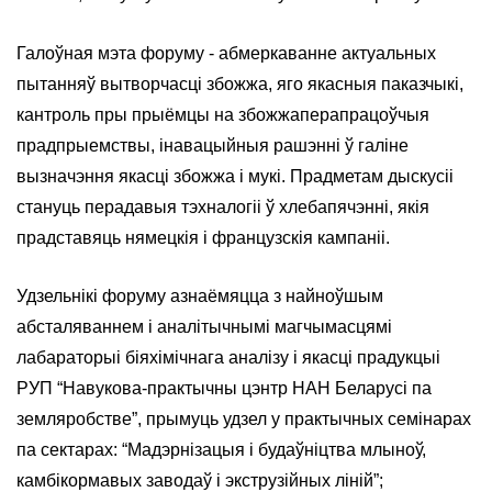
Галоўная мэта форуму - абмеркаванне актуальных
пытанняў вытворчасці збожжа, яго якасныя паказчыкі,
кантроль пры прыёмцы на збожжаперапрацоўчыя
прадпрыемствы, інавацыйныя рашэнні ў галіне
вызначэння якасці збожжа і мукі. Прадметам дыскусіі
стануць перадавыя тэхналогіі ў хлебапячэнні, якія
прадставяць нямецкія і французскія кампаніі.
Удзельнікі форуму азнаёмяцца з найноўшым
абсталяваннем і аналітычнымі магчымасцямі
лабараторыі біяхімічнага аналізу і якасці прадукцыі
РУП “Навукова-практычны цэнтр НАН Беларусі па
земляробстве”, прымуць удзел у практычных семінарах
па сектарах: “Мадэрнізацыя і будаўніцтва млыноў,
камбікормавых заводаў і экструзійных ліній”;