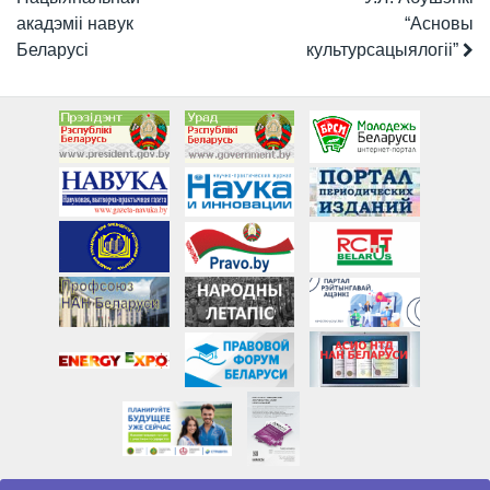
акадэміі навук
“Асновы
Беларусі
культурсацыялогіі”