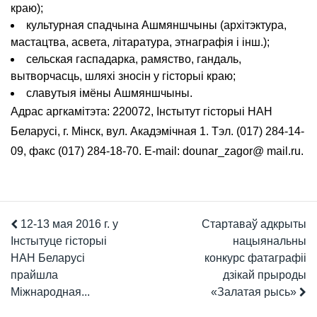
краю);
культурная спадчына Ашмяншчыны (архітэктура,
мастацтва, асвета, літаратура, этнаграфія і інш.);
сельская гаспадарка, рамяство, гандаль,
вытворчасць, шляхі зносін у гісторыі краю;
славутыя імёны Ашмяншчыны.
Адрас аргкамітэта: 220072, Інстытут гісторыі НАН
Беларусі, г. Мінск, вул. Акадэмічная 1. Тэл. (017) 284-14-
09, факс (017) 284-18-70. E-mail: dounar_zagor@ mail.ru.
12-13 мая 2016 г. у
Стартаваў адкрыты
Інстытуце гісторыі
нацыянальны
НАН Беларусі
конкурс фатаграфіі
прайшла
дзікай прыроды
Міжнародная...
«Залатая рысь»