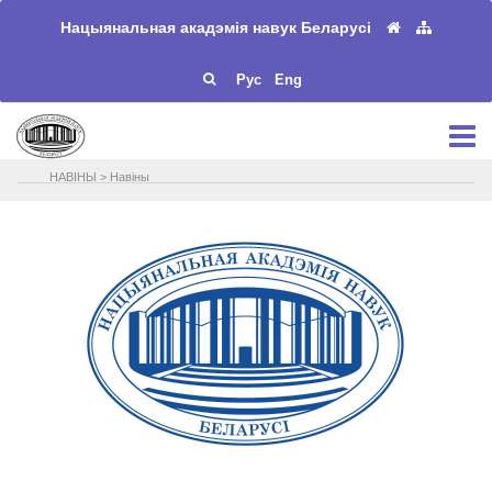
Нацыянальная акадэмія навук Беларусі
Рус
Eng
НАВIНЫ
>
Навіны