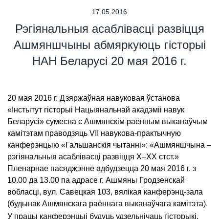
17.05.2016
Рэгіянальныя асаблівасці развіцця
Ашмяншчыны абмяркуюць гісторыі
НАН Беларусі 20 мая 2016 г.
20 мая 2016 г. Дзяржаўная навуковая ўстанова
«Інстытут гісторыі Нацыянальнай акадэміі навук
Беларусі» сумесна с Ашмянскім раённым выканаўчым
камітэтам праводзяць VII навукова-практычную
канферэнцыю «Гальшанскія чытанні»: «Ашмяншчына –
рэгіянальныя асаблівасці развіцця X–XX cтст.»
Пленарнае пасяджэнне адбудзецца 20 мая 2016 г. з
10.00 да 13.00 па адрасе г. Ашмяны Гродзенскай
вобласці, вул. Савецкая 103, вялікая канферэнц-зала
(будынак Ашмянскага раённага выканаўчага камітэта).
У працы канферэнцыі будуць удзельнічаць гісторыкі,