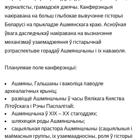
журналісты, грамадскія дзеячы. Канферэнцыя
накіравана на больш глыбокае вывучэнне гісторыі
Беларусі на прыкладзе Ашмянскага краю. Асноўная
ўвага даследчыкаў накіравана на вызначэнне
механізмаў узаемадзеяння ў гістарычнай
рэтраспектыве горадаў Ашмяншчыны і іх наваколя.
Плануемае поле канферэнцыі:
Ашмяны, Гальшаны і ваколіца паводле
археалагічных крыніц;
развіццё Ашмяншчыны ў часы Вялікага Княства
Літоўскага і Рэчы Паспалітай;
Ашмяншчына ў XIX – XX стагоддзях;
шляхецкія роды Ашмяншчыны;
сацыяльная прастора Ашмяншчыны (сацыяльныя і
маёмасныя группы, іх узаемаадносіны, роля ў гісторыі