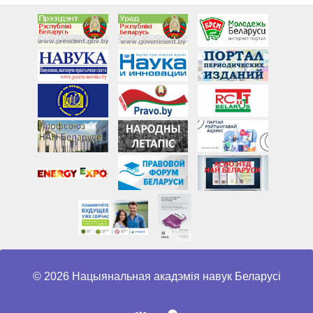
© 2026 Нацыянальная акадэмія навук Беларусі