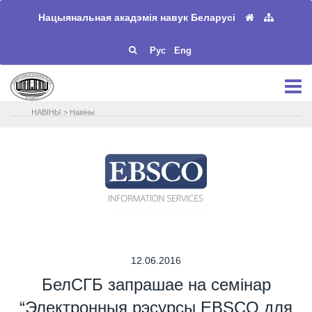
Нацыянальная акадэмія навук Беларусі
Рус
Eng
НАВIНЫ
>
Навіны
12.06.2016
БелСГБ запрашае на семінар
“Электронныя рэсурсы EBSCO для