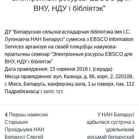
ВНУ, НДУ і бібліятэк”
ДУ “Беларуская сельскагаспадарчая бібліятэка імя І.С.
Лупіновіча НАН Беларусі” сумесна з EBSCO Information
Services арганізуе на сваёй пляцоўцы навукова-
практычны семінар “Электронныя рэсурсы EBSCO для
ВНУ, НДУ і бібліятэк”
Дата правядзення: 15 чэрвеня 2016 г. (серада)
Месца правядзення: вул. Казінца, д. 86, корп. 2, 220108,
г. Мінск, Беларусь, канферэнц-зала, 1-ы паверх, пак. 112
Падрабязнасці і
запіс тут
.
Першы намеснік
У НАН Беларусі
Старшыні
адбылася сустрэча з
Прэзідыума НАН
удзельнікамі
Беларусі Сяргей
восьмай беларускай