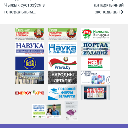
Чыжык сустрэўся з
антарктычнай
генеральным...
экспедыцыі