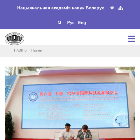
Нацыянальная акадэмія навук Беларусі
Рус
Eng
НАВIНЫ
>
Навіны