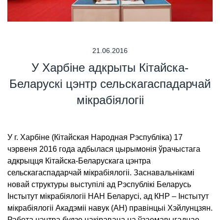
21.06.2016
У Харбіне адкрыты Кітайска-
Беларускі цэнтр сельскагаспадарчай
мікрабіялогіі
У г. Харбіне (Кітайская Народная Рэспубліка) 17
чэрвеня 2016 года адбылася цырымонія ўрачыстага
адкрыцця Кітайска-Беларускага цэнтра
сельскагаспадарчай мікрабіялогіі. Заснавальнікамі
новай структуры выступілі ад Рэспублікі Беларусь
Інстытут мікрабіялогіі НАН Беларусі, ад КНР – Інстытут
мікрабіялогіі Акадэміі навук (АН) правінцыі Хэйлунцзян.
Работа цэнтра будзе накіравана на ўзаемавыгаднае