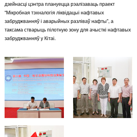
дзейнасці цэнтра плануецца рэалізаваць праект
“Мікробная тэхналогія ліквідацыі нафтавых
забруджванняў і аварыйных разліваў нафты”, а
таксама стварыць пілотную зону для ачысткі нафтавых
забруджванняў у Кітаі.