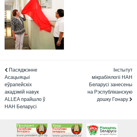
Пасяджэнне
Інстытут
Асацыяцыі
мікрабіялогіі НАН
еўрапейскіх
Беларусі занесены
акадэмій навук
на Рэспубліканскую
ALLEA прайшло ў
дошку Гонару
НАН Беларусі