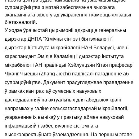
супрацоўніцтва з мэтай забеспячэння высокага
эканамічнага эфекту ад укаранення і камерцыялізацыі
біятэхналогій.
У ходзе ўрачыстай цырымоніі адкрыцця генеральны
дырэктар ДНПА “Хімічны сінтэз і біятэхналогіі”,
дырэктар Інстытута мікрабіялогіі НАН Беларусі, член-
карэспандэнт Эмілія Каламіец і дырэктар Інстытута
мікрабіялогіі АН правінцыі Хэйлунцзян Кітая прафесар
Чжанг Чыешы (Zhang Jiechi) падпісалі пагадненне аб
супрацоўніцтве. Дакумент прадугледжвае правядзенне
ў рамках кантрактаў сумесных навуковых
даследаванняў па актуальных для абедзвюх краін
напрамках у галіне сельскагаспадарчай мікрабіялогіі,
укараненне іх вынікаў у практыку, абмен навуковай
інфармацыяй і забеспячэнне сістэмнага
высокаэфектыўнага ўзаемадзеяння. На першым этапе