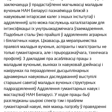
заключаецца ў прадастаўленні магчымасці маладым
вучоным НАН Беларусі пазнаёміцца бліжэй з
навуковымі інтарэсамі калег з іншых інстытутаў і
аддзяленняў, што можа паслужыць каталізатарам для
інтэнсіфікацыі іх унутрыакадэмічнага ўзаемадзеяння.
Падобныя сталы ўжо прайшлі ў аддзяленнях аграрных
і біялагічных навук. Цікавасць да мерапрыемства
праявілі маладыя вучоныя, аспіранты і магістранты не
толькі гуманітарнага, але і прыродазнаўчага, тэхнічнага
профіляў. З дакладамі пра асаблівасці працы з
маладымі вучонымі, выніках іх навуковай дзейнасці і
накірунках па пераадоленні дысцыплінарных
аднамерных навуковых даследаванняў выступілі
старшыні саветаў маладых вучоных структурных
падраздзяленняў Аддзялення гуманітарных навук і
мастацтваў НАН Беларусі. У ходзе працы быў
разгледжаны шырокі спектр тэм і праблем
гуманітарнай навукі, якія маюць патрэбу ў правядзенні