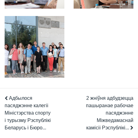
Адбылося
2 жніўня адбудзецца
пасяджэнне калегіі
пашыранае рабочае
Міністэрства спорту
пасяджэнне
і турызму Рэспублікі
Міжведамаснай
Беларусь і Бюро...
камісіі Рэспублікі...