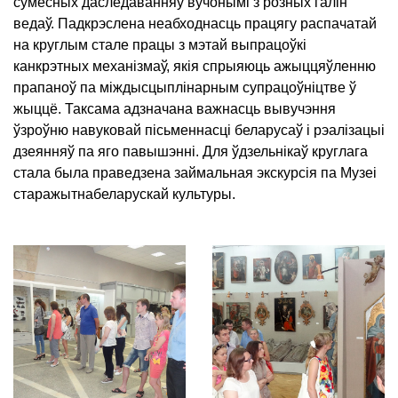
сумесных даследаванняў вучонымі з розных галін
ведаў. Падкрэслена неабходнасць працягу распачатай
на круглым стале працы з мэтай выпрацоўкі
канкрэтных механізмаў, якія спрыяюць ажыццяўленню
прапаноў па міждысцыплінарным супрацоўніцтве ў
жыццё. Таксама адзначана важнасць вывучэння
ўзроўню навуковай пісьменнасці беларусаў і рэалізацыі
дзеянняў па яго павышэнні. Для ўдзельнікаў круглага
стала была праведзена займальная экскурсія па Музеі
старажытнабеларускай культуры.