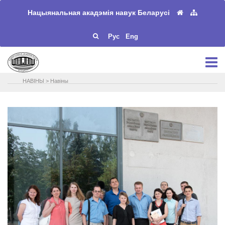
Нацыянальная акадэмія навук Беларусі
Рус
Eng
НАВIНЫ
>
Навіны