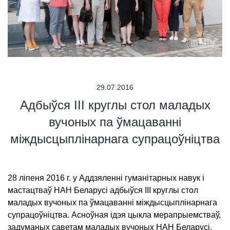
29.07.2016
Адбыўся III круглы стол маладых
вучоных па ўмацаванні
міждысцыплінарнага супрацоўніцтва
28 ліпеня 2016 г. у Аддзяленні гуманітарных навук і
мастацтваў НАН Беларусі адбыўся III круглы стол
маладых вучоных па ўмацаванні міждысцыплінарнага
супрацоўніцтва. Асноўная ідэя цыкла мерапрыемстваў,
задуманых саветам маладых вучоных НАН Беларусі,