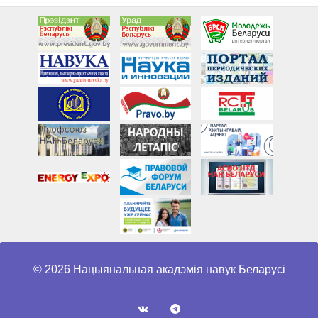
© 2026 Нацыянальная акадэмія навук Беларусі