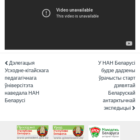
Дэлегацыя
У НАН Беларусі
Усходне-кітайскага
будзе дадзены
педагагічнага
ўрачысты старт
ўніверсітэта
дзявятай
наведала НАН
Беларускай
Беларусі
антарктычнай
экспедыцыі