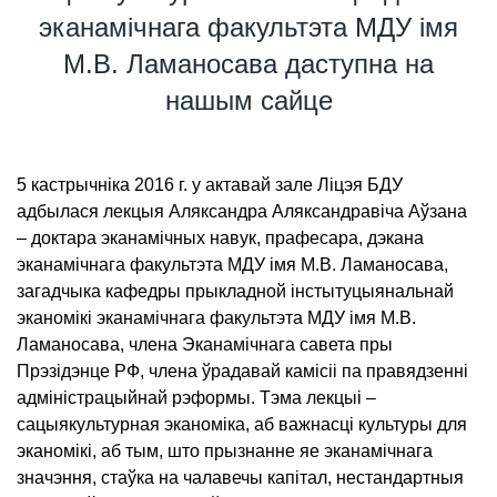
эканамічнага факультэта МДУ імя
М.В. Ламаносава даступна на
нашым сайце
5 кастрычніка 2016 г. у актавай зале Ліцэя БДУ
адбылася лекцыя Аляксандра Аляксандравіча Аўзана
– доктара эканамічных навук, прафесара, дэкана
эканамічнага факультэта МДУ імя М.В. Ламаносава,
загадчыка кафедры прыкладной інстытуцыянальнай
эканомікі эканамічнага факультэта МДУ імя М.В.
Ламаносава, члена Эканамічнага савета пры
Прэзідэнце РФ, члена ўрадавай камісіі па правядзенні
адміністрацыйнай рэформы. Тэма лекцыі –
сацыякультурная эканоміка, аб важнасці культуры для
эканомікі, аб тым, што прызнанне яе эканамічнага
значэння, стаўка на чалавечы капітал, нестандартныя