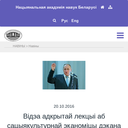
Нацыянальная акадэмія навук Беларусі
Рус
Eng
НАВIНЫ
>
Навіны
20.10.2016
Відэа адкрытай лекцыі аб
сацыякультурнай эканоміцы дэкана