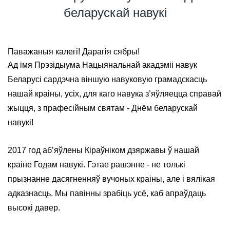
беларускай навукі
Паважаныя калегі! Дарагія сябры!
Ад імя Прэзідыума Нацыянальнай акадэміі навук
Беларусі сардэчна віншую навуковую грамадскасць
нашай краіны, усіх, для каго навука з’яўляецца справай
жыцця, з прафесійным святам - Днём беларускай
навукі!
2017 год аб’яўлены Кіраўніком дзяржавы ў нашай
краіне Годам навукі. Гэтае рашэнне - не толькі
прызнанне дасягненняў вучоных краіны, але і вялікая
адказнасць. Мы павінны зрабіць усё, каб апраўдаць
высокі давер.