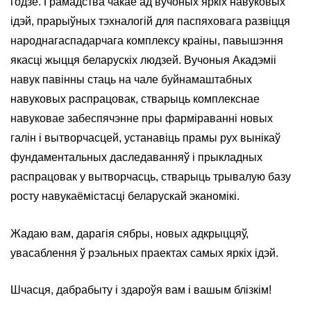
годзе. Грамадства чакае ад вучоных яркіх навуковых
ідэй, прарыўных тэхналогій для паспяховага развіцця
народнагаспадарчага комплексу краіны, павышэння
якасці жыцця беларускіх людзей. Вучоныя Акадэміі
навук павінны стаць на чале буйнамаштабных
навуковых распрацовак, стварыць комплекснае
навуковае забеспячэнне пры фарміраванні новых
галін і вытворчасцей, устанавіць прамы рух вынікаў
фундаментальных даследаванняў і прыкладных
распрацовак у вытворчасць, стварыць трывалую базу
росту навукаёмістасці беларускай эканомікі.
Жадаю вам, дарагія сябры, новых адкрыццяў,
увасаблення ў рэальных праектах самых яркіх ідэй.
Шчасця, дабрабыту і здароўя вам і вашым блізкім!