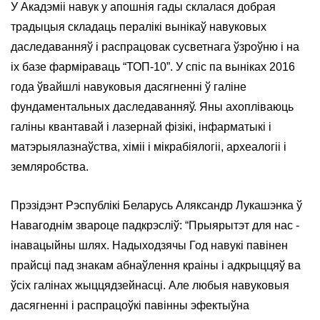
У Акадэміі навук у апошнія гады склалася добрая
традыцыя складаць пералікі вынікаў навуковых
даследаванняў і распрацовак сусветнага ўзроўню і на
іх базе фарміраваць “ТОП-10”. У спіс па выніках 2016
года ўвайшлі навуковыя дасягненні ў галіне
фундаментальных даследаванняў. Яны ахопліваюць
галіны квантавай і лазернай фізікі, інфарматыкі і
матэрыялазнаўства, хіміі і мікрабіялогіі, археалогіі і
земляробства.
Прэзідэнт Рэспублікі Беларусь Аляксандр Лукашэнка ў
Навагоднім звароце падкрэсліў: “Прыярытэт для нас -
інавацыйны шлях. Надыходзячы Год навукі павінен
прайсці пад знакам абнаўлення краіны і адкрыццяў ва
ўсіх галінах жыццядзейнасці. Але любыя навуковыя
дасягненні і распрацоўкі павінны эфектыўна