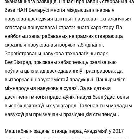
эканамічнага развіцця. Пачалі працаваць створаныя на
базе НАН Беларусі многія міждысцыплінарныя
навукова-даследчыя цэнтры і навукова-тэхналагічныя
кластары пошукавага і стратэгічнага характару. Па
найбольш запатрабаваных напрамках ствараюцца
скразныя навукова-вытворчыя аб’яднанні.
Зарэгістраваны навукова-тэхналагічны парк
БелБіяград, прызваны забяспечыць рэалізацыю
поўнага цыкла ад даследаванняў і распрацовак да
вытворчасці навукаёмістай прадукцыі. Пашырыліся
міжнародныя навуковыя сувязі. За выдатныя
дасягненні многія прадстаўнікі навукі былі ўдастоены
высокіх дзяржаўных узнагарод. Таленавітым маладым
навукоўцам прызначаны прэзідэнцкія стыпендыі.
Маштабныя задачы стаяць перад Акадэміяй у 2017