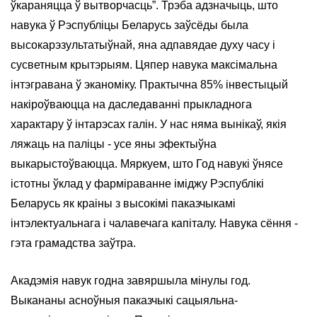
ўкараняцца ў вытворчасць”. Трэба адзначыць, што
навука ў Рэспубліцы Беларусь заўсёды была
высокарэзультатыўнай, яна адпавядае духу часу і
сусветным крытэрыям. Цяпер навука максімальна
інтэгравана ў эканоміку. Практычна 85% інвестыцый
накіроўваюцца на даследаванні прыкладнога
характару ў інтарэсах галін. У нас няма вынікаў, якія
ляжаць на паліцы - усе яны эфектыўна
выкарыстоўваюцца. Мяркуем, што Год навукі ўнясе
істотны ўклад у фарміраванне іміджу Рэспублікі
Беларусь як краіны з высокімі паказчыкамі
інтэлектуальнага і чалавечага капіталу. Навука сёння -
гэта грамадства заўтра.
Акадэмія навук годна завяршыла мінулы год.
Выкананы асноўныя паказчыкі сацыяльна-