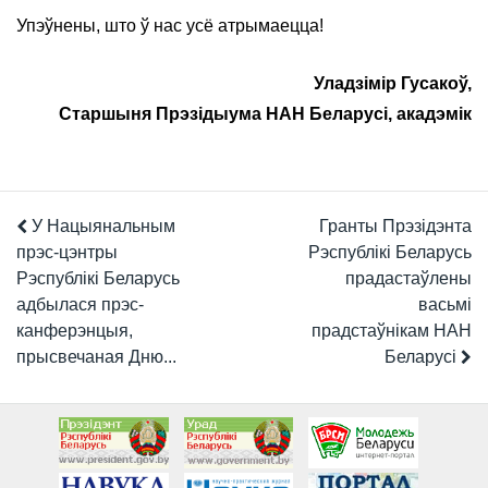
Упэўнены, што ў нас усё атрымаецца!
Уладзімір Гусакоў,
Старшыня Прэзідыума НАН Беларусі, акадэмік
У Нацыянальным
Гранты Прэзідэнта
прэс-цэнтры
Рэспублікі Беларусь
Рэспублікі Беларусь
прадастаўлены
адбылася прэс-
васьмі
канферэнцыя,
прадстаўнікам НАН
прысвечаная Дню...
Беларусі