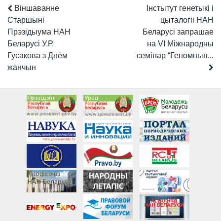
Віншаванне
Інстытут генетыкі і
Старшыні
цыталогіі НАН
Прэзідыума НАН
Беларусі запрашае
Беларусі У.Р.
на VI Міжнародны
Гусакова з Днём
семінар “Геномныя...
жанчын