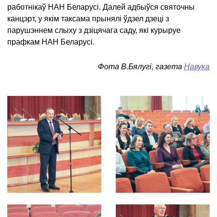
работнікаў НАН Беларусі. Далей адбыўся святочны
канцэрт, у якім таксама прынялі ўдзел дзеці з
парушэннем слыху з дзіцячага саду, які курыруе
прафкам НАН Беларусі.
Фота В.Бялугі, газета
Навука