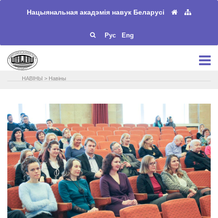
Нацыянальная акадэмія навук Беларусі
Рус
Eng
НАВIНЫ
>
Навіны