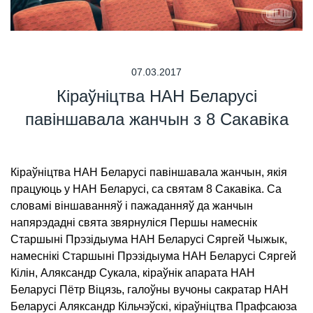
07.03.2017
Кіраўніцтва НАН Беларусі
павіншавала жанчын з 8 Сакавіка
Кіраўніцтва НАН Беларусі павіншавала жанчын, якія
працуюць у НАН Беларусі, са святам 8 Сакавіка. Са
словамі віншаванняў і пажаданняў да жанчын
напярэдадні свята звярнуліся Першы намеснік
Старшыні Прэзідыума НАН Беларусі Сяргей Чыжык,
намеснікі Старшыні Прэзідыума НАН Беларусі Сяргей
Кілін, Аляксандр Сукала, кіраўнік апарата НАН
Беларусі Пётр Віцязь, галоўны вучоны сакратар НАН
Беларусі Аляксандр Кільчэўскі, кіраўніцтва Прафсаюза