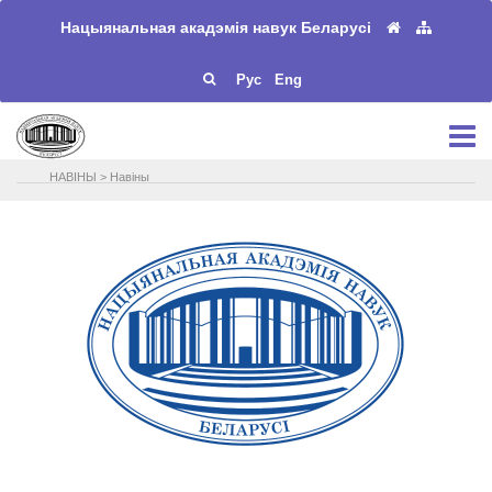
Нацыянальная акадэмія навук Беларусі
Рус
Eng
НАВIНЫ
>
Навіны