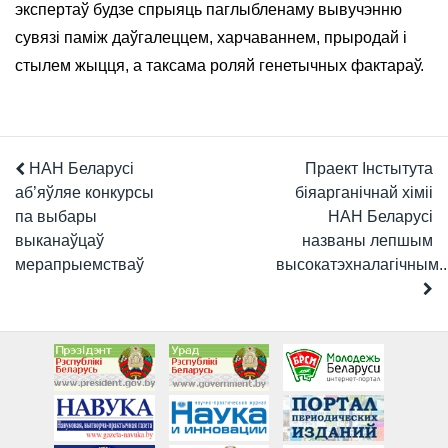
экспертаў будзе спрыяць паглыбленаму вывучэнню
сувязі паміж даўгалеццем, харчаваннем, прыродай і
стылем жыцця, а таксама роляй генетычных фактараў.
НАН Беларусі
Праект Інстытута
аб’яўляе конкурсы
біяарганічнай хіміі
па выбары
НАН Беларусі
выканаўцаў
названы лепшым
мерапрыемстваў
высокатэхналагічным..