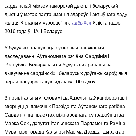
сардзінскай міжземнаморскай дыеты і беларускай
дыеты ў мэтах падтрымання здароўя і актыўнага ладу
жыцця ў сталым узросце”, які
адбыўся
ў лістападзе
2016 года ў НАН Беларусі.
У будучым плануюцца сумесныя навуковыя
даследаванні Аўтаномнага рэгіёна Сардзінія і
Рэспублікі Беларусь, якія будуць накіраваны на
вывучэнне сардзінскіх і беларускіх доўгажыхароў, якія
перайшлі ўзроставую адзнаку 100 гадоў.
З прывітальнымі словамі да ўдзельнікаў канферэнцыі
звернуцца: памочнік Прэзідэнта Аўтаномнага рэгіёна
Сардзінія па праектах міжнароднага супрацоўніцтва
Марка Секі, дэпутат італьянскага Парламента Раміна
Мура, мэр горада Кальяры Масіма Дзедда, дырэктар