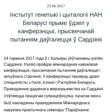
23.06.2017
Інстытут генетыкі і цыталогіі НАН
Беларусі прыме ўдзел у
канферэнцыі, прысвечанай
пытанням даўгалецця ў Сардзініі
24 чэрвеня 2017 года ў г. Кальяры (Аўтаномны рэгіён
Сардзінія, Італія) пройдзе міжнародная навуковая
канферэнцыя, прысвечаная пытанням даўгалецця і
актыўнага старэння. У канферэнцыі прымуць удзел
спецыялісты з Італіі, Іспаніі і Рэспублікі Беларусь.
Правядзенне дадзенага мерапрыемства на Сардзініі
з’яўляецца працягам супрацоўніцтва, пачатак якога
быў пакладзены правядзеннем Міжнароднага
навукова-практычнага семінара “Параўнанне