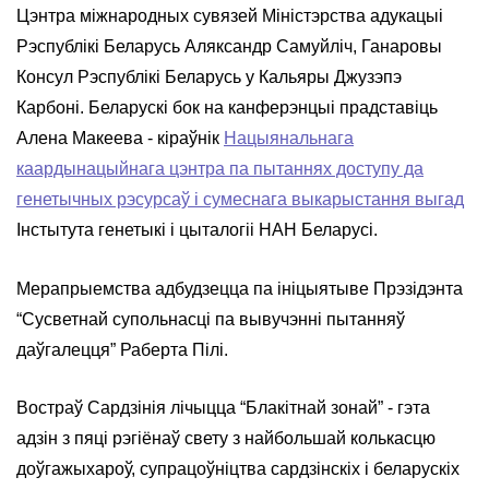
Цэнтра міжнародных сувязей Міністэрства адукацыі
Рэспублікі Беларусь Аляксандр Самуйліч, Ганаровы
Консул Рэспублікі Беларусь у Кальяры Джузэпэ
Карбоні. Беларускі бок на канферэнцыі прадставіць
Алена Макеева - кіраўнік
Нацыянальнага
каардынацыйнага цэнтра па пытаннях доступу да
генетычных рэсурсаў і сумеснага выкарыстання выгад
Інстытута генетыкі і цыталогіі НАН Беларусі.
Мерапрыемства адбудзецца па ініцыятыве Прэзідэнта
“Сусветнай супольнасці па вывучэнні пытанняў
даўгалецця” Раберта Пілі.
Востраў Сардзінія лічыцца “Блакітнай зонай” - гэта
адзін з пяці рэгіёнаў свету з найбольшай колькасцю
доўгажыхароў, супрацоўніцтва сардзінскіх і беларускіх