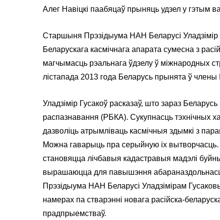
Алег Навіцкі паабяцаў прыняць удзел у гэтым
Старшыня Прэзідыума НАН Беларусі Уладзімір Г
Беларускага касмічнага апарата сумесна з расі
магчымасць рэальнага ўдзелу ў міжнародных стр
лістапада 2013 года Беларусь прынята ў члены 
Уладзімір Гусакоў расказаў, што зараз Беларусь
распазнавання (РБКА). Сукупнасць тэхнічных хар
дазволіць атрымліваць касмічныя здымкі з пара
Можна гаварыць пра серыйную іх вытворчасць. 
становяцца лічбавыя кадастравыя мадэлі буйны
вырашаюцца для павышэння абараназдольнасці 
Прэзідыума НАН Беларусі Уладзімірам Гусаков
намерах па стварэнні новага расійска-беларуска
прадпрыемстваў.