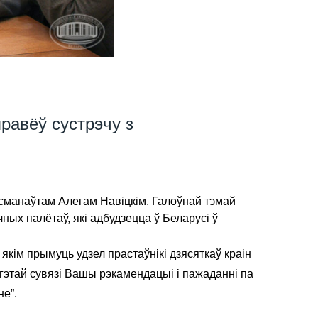
равёў сустрэчу з
асманаўтам Алегам Навіцкім. Галоўнай тэмай
ых палётаў, які адбудзецца ў Беларусі ў
якім прымуць удзел прастаўнікі дзясяткаў краін
гэтай сувязі Вашы рэкамендацыі і пажаданні па
не”.