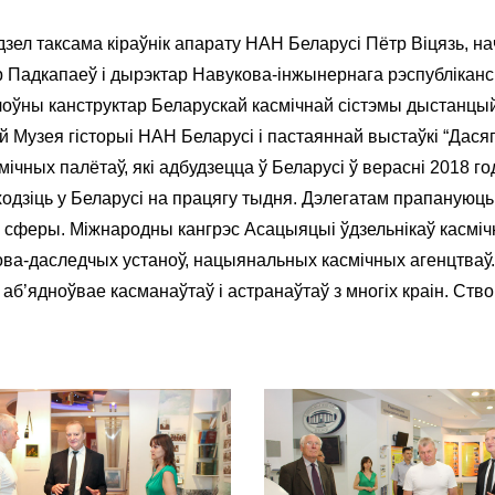
зел таксама кіраўнік апарату НАН Беларусі Пётр Віцязь, н
р Падкапаеў і дырэктар Навукова-інжынернага рэспублікан
оўны канструктар Беларускай касмічнай сістэмы дыстанцый
й Музея гісторыі НАН Беларусі і пастаяннай выстаўкі “Дасяг
чных палётаў, які адбудзецца ў Беларусі ў верасні 2018 год
дзіць у Беларусі на працягу тыдня. Дэлегатам прапануюць 
ай сферы. Міжнародны кангрэс Асацыяцыі ўдзельнікаў касмі
кова-даследчых устаноў, нацыянальных касмічных агенцтваў
б’ядноўвае касманаўтаў і астранаўтаў з многіх краін. Ств