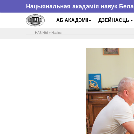
Нацыянальная акадэмія навук Бела
АБ АКАДЭМІІ
ДЗЕЙНАСЦЬ
НАВIНЫ
>
Навіны