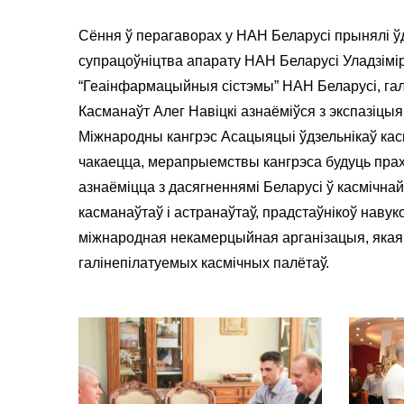
Сёння ў перагаворах у НАН Беларусі прынялі ўд
супрацоўніцтва апарату НАН Беларусі Уладзімі
“Геаінфармацыйныя сістэмы” НАН Беларусі, гал
Касманаўт Алег Навіцкі азнаёміўся з экспазіцыя
Міжнародны кангрэс Асацыяцыі ўдзельнікаў касмі
чакаецца, мерапрыемствы кангрэса будуць прахо
азнаёміцца з дасягненнямі Беларусі ў касмічн
касманаўтаў і астранаўтаў, прадстаўнікоў наву
міжнародная некамерцыйная арганізацыя, якая а
галінепілатуемых касмічных палётаў.