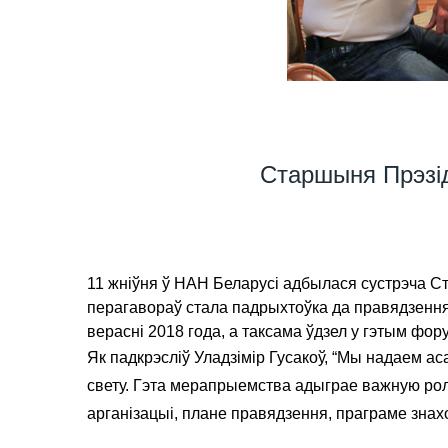
Старшыня Прэзід
11 жніўня ў НАН Беларусі адбылася сустрэча С
перагавораў стала падрыхтоўка да правядзення 
верасні 2018 года, а таксама ўдзел у гэтым фору
Як падкрэсліў Уладзімір Гусакоў, “Мы надаем ас
свету. Гэта мерапрыемства адыграе важную ролю
арганізацыі, плане правядзення, праграме знах