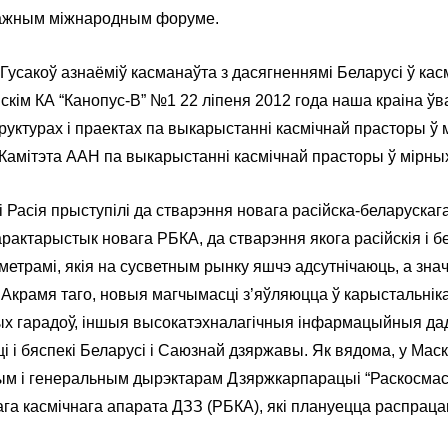
 важным міжнародным форуме.
усакоў азнаёміў касманаўта з дасягненнямі Беларусі ў кас
йскім КА “Канопус-В” №1 22 ліпеня 2012 года наша краіна ў
уктурах і праектах па выкарыстанні касмічнай прасторы ў м
Камітэта ААН па выкарыстанні касмічнай прасторы ў мірных
 і Расія прыступілі да стварэння новага расійска-беларуск
актарыстык новага РБКА, да стварэння якога расійскія і бе
метрамі, якія на сусветным рынку яшчэ адсутнічаюць, а зна
Акрамя таго, новыя магчымасці з’яўляюцца ў карыстальнік
х гарадоў, іншыя высокатэхналагічныя інфармацыйныя дада
і бяспекі Беларусі і Саюзнай дзяржавы. Як вядома, у Мас
ым і генеральным дырэктарам Дзяржкарпарацыі “Раскосма
га касмічнага апарата ДЗЗ (РБКА), які плануецца распрацав