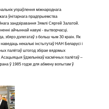
ачальнік упраўлення міжнароднага
скага ўнітарнага прадпрыемства
нага зандзіравання Зямлі Сяргей Залатой.
ненні айчыннай навукі - вытворчасці.
а, збярэ дэлегатаў з больш чым 30 краін. Як
наведаць некалькі інстытутаў НАН Беларусі і
чных палётаў штогод збірае вядомых
. Асацыяцыя ўдзельнікаў касмічных палётаў ‒
орана ў 1985 годзе для абмену вопытам ў