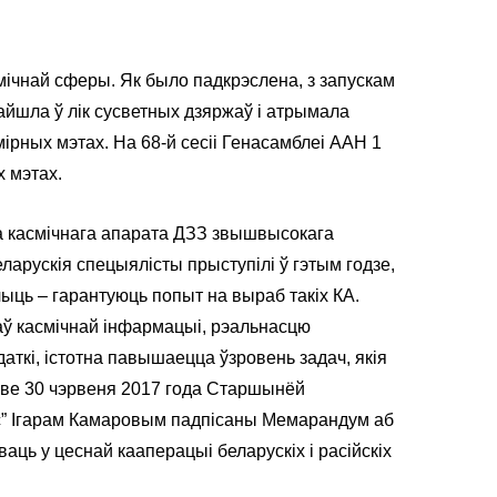
мічнай сферы. Як было падкрэслена, з запускам
вайшла ў лік сусветных дзяржаў і атрымала
ірных мэтах. На 68-й сесіі Генасамблеі ААН 1
 мэтах.
ага касмічнага апарата ДЗЗ звышвысокага
ларускія спецыялісты прыступілі ў гэтым годзе,
чыць ‒ гарантуюць попыт на выраб такіх КА.
аў касмічнай інфармацыі, рэальнасцю
ткі, істотна павышаецца ўзровень задач, якія
кве 30 чэрвеня 2017 года Старшынёй
с” Ігарам Камаровым падпісаны Мемарандум аб
аць у цеснай кааперацыі беларускіх і расійскіх