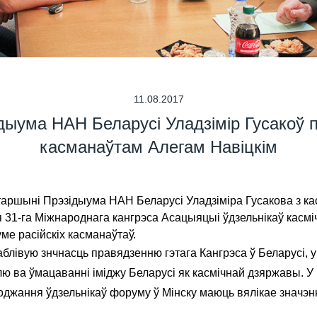
11.08.2017
ыума НАН Беларусі Уладзімір Гусакоў п
касманаўтам Алегам Навіцкім
таршыні Прэзідыума НАН Беларусі Уладзіміра Гусакова з к
31-га Міжнароднага кангрэса Асацыяцыі ўдзельнікаў касмічн
ме расійскіх касманаўтаў.
аблівую знчнасць правядзенню гэтага Кангрэса ў Беларусі, у 
 ва ўмацаванні іміджу Беларусі як касмічнай дзяржавы. У 
оджання ўдзельнікаў форуму ў Мінску маюць вялікае значэн