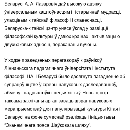
Беларусі А. А. Лазарэвіч даў высокую ацэнку
ўніверсальным каштоўнасцям і гістарычнай мудрасці,
уласцівым кітайскай філасофіі і славеснасці.
Беларуска-кітайскі цэнтр унясе ўклад у развіццё
філасофскай культуры ў дзвюх краінах і актывізацыю
двухбаковых адносін, перакананы вучоны.
У ходзе праведзеных перагавораў кіраўнікоў
Ліннаньскага педагагічнага ўніверсітэта і Інстытута
філасофіі НАН Беларусі было дасягнута пагадненне аб
супрацоўніцтве ў сферы навуковых даследаванняў,
абмену і падрыхтоўкі спецыялістаў. Новы цэнтр
таксама закліканы арганізаваць шэраг навуковых
мерапрыемстваў для папулярызацыі культуры Кітая і
Беларусі на фоне сумеснай рэалізацыі ініцыятывы
“Эканамічнага пояса Шаўковага шляху”.