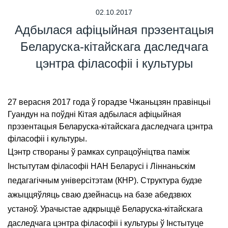
02.10.2017
Адбылася афіцыйная прэзентацыя
Беларуска-кітайскага даследчага
цэнтра філасофіі і культуры
27 верасня 2017 года ў горадзе Чжаньцзян правінцыі
Гуандун на поўдні Кітая адбылася афіцыйная
прэзентацыя Беларуска-кітайскага даследчага цэнтра
філасофіі і культуры.
Цэнтр створаны ў рамках супрацоўніцтва паміж
Інстытутам філасофіі НАН Беларусі і Ліннаньскім
педагагічным універсітэтам (КНР). Структура будзе
ажыццяўляць сваю дзейнасць на базе абедзвюх
устаноў. Урачыстае адкрыццё Беларуска-кітайскага
даследчага цэнтра філасофіі і культуры ў Інстытуце