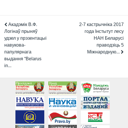
Акадэмік В.Ф.
2-7 кастрычніка 2017
Логінаў прыняў
года Інстытут лесу
удзел у прэзентацыі
НАН Беларусі
навукова-
праводзіць 5
папулярнага
Міжнародную...
выдання “Belarus
in...