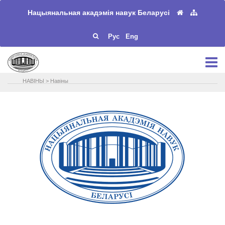
Нацыянальная акадэмія навук Беларусі
Рус
Eng
НАВIНЫ
>
Навіны