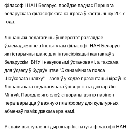
філасофіі НАН Беларусі пройдзе падчас Першага
беларускага філасофскага кангрэса ў кастрычніку 2017
года.
Ліннаньскі педагагічны ўніверсітэт разглядае
ўзаемадзеянне з Інстытутам філасофіі НАН Беларусі,
як гістарычны шанс для інтэнсіфікацыі кантактаў з
беларускімі ВНУ і навуковымі ўстановамі, а таксама
для ўдзелу ў будаўніцтве “Эканамічнага пояса
Шаўковага шляху”, - заявіў у ходзе прэзентацыі кіраўнік
Ліннаньскага педагагічнага ўніверсітэта доктар Лю
Мінгуй. Паводле яго слоў, створаны цэнтр павінен
ператварыцца ў важную платформу для культурных
абменаў паміж дзвюма краінамі.
У сваім выступленні дырэктар Інстытута філасофіі НАН