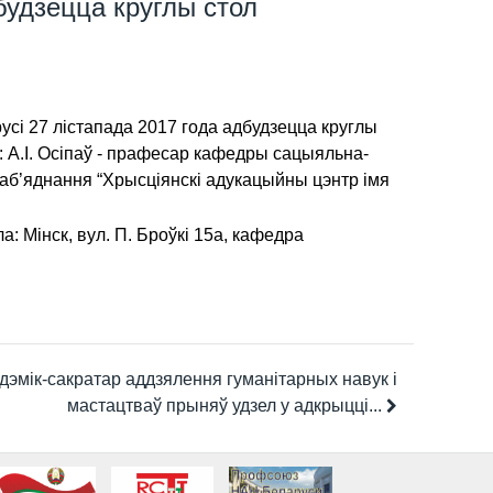
будзецца круглы стол
сі 27 лістапада 2017 года адбудзецца круглы
ь: А.І. Осіпаў - прафесар кафедры сацыяльна-
аб’яднання “Хрысціянскі адукацыйны цэнтр імя
: Мінск, вул. П. Броўкі 15а, кафедра
дэмік-сакратар аддзялення гуманітарных навук і
мастацтваў прыняў удзел у адкрыцці...