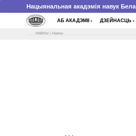
Нацыянальная акадэмія навук Бела
АБ АКАДЭМІІ
ДЗЕЙНАСЦЬ
НАВIНЫ
>
Навіны