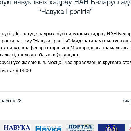
оўкі навуковых кадраў НАН Беларусі ад
“Навука і рэлігія”
укі, у Інстытуце падрыхтоўкі навуковых кадраў НАН Белару
нчаронка на тэму “Навука і рэлігія”. Мадэратарамі выступаюц
кіх навук, прафесар і старшыня Міжнароднага грамадскага 
альскі, кандыдат багаслоўя, дацэнт.
сі і ўсе жадаючыя. Месца і час правядзення круглага стала
ачатак у 14.00.
работу 23
Ака