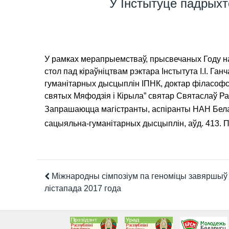
У Інстытуце падрыхт
У рамках мерапрыемстваў, прысвечаных Году нав
стол пад кіраўніцтвам рэктара Інстытута І.І. Га
гуманітарных дысцыплін ІПНК, доктар філасофс
святых Мяфодзія і Кірыла” святар Святаслаў Раг
Запрашаюцца магістранты, аспіранты НАН Белару
сацыяльна-гуманітарных дысцыплін, аўд. 413. П
Міжнародны сімпозіум па геноміцы завяршыў 
лістапада 2017 года