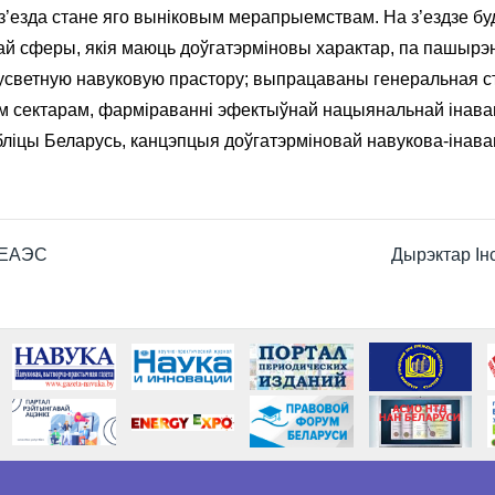
 з’езда стане яго выніковым мерапрыемствам. На з’ездзе 
ай сферы, якія маюць доўгатэрміновы характар, па пашырэн
 сусветную навуковую прастору; выпрацаваны генеральная с
ным сектарам, фарміраванні эфектыўнай нацыянальнай інава
публіцы Беларусь, канцэпцыя доўгатэрміновай навукова-інава
у ЕАЭС
Дырэктар Ін