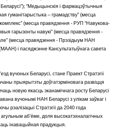
 Беларусі”); “Медыцынскія і фармацэўтычныя
ая гуманітарыстыка – грамадству” (месца
комплекс” (месца правядзення - РУП “Навукова-
новыя гарызонты навукі” (месца правядзення -
тапе” (месца правядзення - Прэзідыум НАН
(МААН) і пасяджэнне Кансультатыўнага савета
езд вучоных Беларусі, стане Праект Стратэгіі
значаны прыярытэты доўгатэрміновага развіцця
печаць новую якасць эканамічнага росту Беларусі
авана вучонымі НАН Беларусі з улікам заўваг і
ючы рэалізацыі Стратэгіі да 2040 года
 агульным аб’ёме, доля высокатэхналагічных
маць інавацыйная прадукцыя.