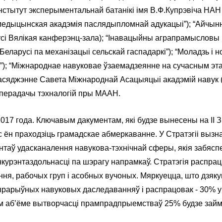
нстытут эксперыментальнай батанікі імя В.Ф.Купрэвіча НАН
 медыцынская акадэмія паслядыпломнай адукацыі”); “Айчынн
і Вялікая канферэнц-зала); “Інавацыйны аграпрамысловы 
еларусі па механізацыі сельскай гаспадаркі”); “Моладзь і 
а”); “Міжнароднае навуковае ўзаемадзеянне на сучасным э
пасяджэнне Савета Міжнароднай Асацыяцыі акадэмій навук 
і перадачы тэхналогій пры МААН.
7 года. Ключавым дакументам, які будзе вынесены на II З’
час ён праходзіць грамадскае абмеркаванне. У Стратэгіі вы
ментаў удасканалення навукова-тэхнічнай сферы, якія забяс
нкурэнтаздольнасці па шэрагу напрамкаў. Стратэгія распрац
ння, рабочых груп і асобных вучоных. Мяркуецца, што дзяку
 прарыўных навуковых даследаванняў і распрацовак - 30% у
ьным аб’ёме вытворчасці прампрадпрыемстваў 25% будзе зай