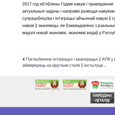
2017 год аб’яўлены Годам навукі і правядзенне
актуальныя задачы і напрамкі развіцця навуков
супрацоўніцтва і інтэграцыі айчыннай навукі ў
навукі ў эканоміцы, яе ўзаемадзеянні з рэаль
мадэлі новай эканомікі, эканомікі ведаў у Рэс
Паглыбленне інтэграцыі і кааперацыі ў АПК 
абмяркуюць на круглым стале ў Інстытуце...