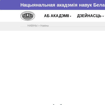
Нацыянальная акадэмія навук Бела
АБ АКАДЭМІІ
ДЗЕЙНАСЦЬ
НАВIНЫ
>
Навіны