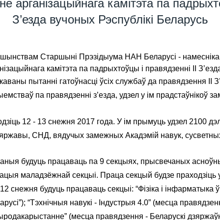
 арганізацыйнага камітэта па падрыхто
З’езда вучоных Рэспублікі Беларусь
аршынствам Старшыні Прэзідыума НАН Беларусі - намесніка 
ізацыйнага камітэта па падрыхтоўцы і правядзенні II З’езд
ваны пытанні гатоўнасці ўсіх службаў да правядзення II З’
мстваў па правядзенні з’езда, удзел у ім прадстаўнікоў з
одзіць 12 - 13 снежня 2017 года. У ім прымуць удзел 2100 дэ
яржавы, СНД, вядучых замежных Акадэмій навук, сусветных
шаныя будуць працаваць па 9 секцыях, прысвечаных асноўн
ацыя маладзёжнай секцыі. Праца секцый будзе праходзіць у
 12 снежня будуць працаваць секцыі: “Фізіка і інфарматыка ў
арусі”); “Тэхнічныя навукі - Індустрыя 4.0” (месца правядз
рыродакарыстанне” (месца правядзення - Беларускі дзяржаўны