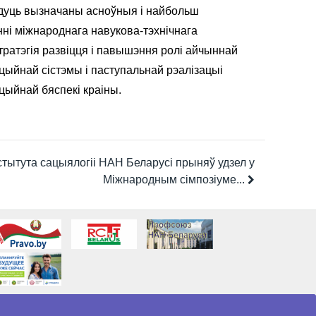
будуць вызначаны асноўныя і найбольш
ні міжнароднага навукова-тэхнічнага
тратэгія развіцця і павышэння ролі айчыннай
цыйнай сістэмы і паступальнай рэалізацыі
цыйнай бяспекі краіны.
стытута сацыялогіі НАН Беларусі прыняў удзел у
Міжнародным сімпозіуме...