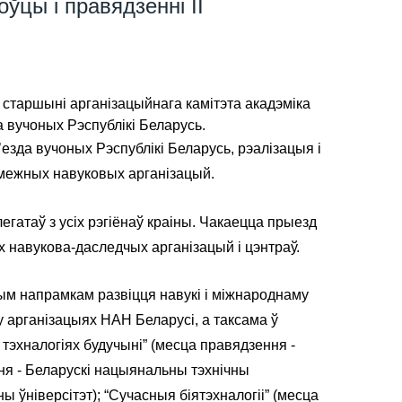
ўцы і правядзенні II
старшыні арганізацыйнага камітэта акадэміка
а вучоных Рэспублікі Беларусь.
езда вучоных Рэспублікі Беларусь, рэалізацыя і
амежных навуковых арганізацый.
легатаў з усіх рэгіёнаў краіны. Чакаецца прыезд
 навукова-даследчых арганізацый і цэнтраў.
ым напрамкам развіцця навукі і міжнароднаму
 арганізацыях НАН Беларусі, а таксама ў
 тэхналогіях будучыні” (месца правядзення -
ення - Беларускі нацыянальны тэхнічны
 ўніверсітэт); “Сучасныя біятэхналогіі” (месца