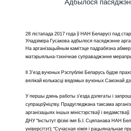
Адбылося пасяджэнне
28 лістапада 2017 года ў НАН Беларусі пад ст
Уладзіміра Гусакова адбылося пасяджэнне арган
На арганізацыйным камітэце падрабязна абмерка
матэрыяльна-тэхнічнае суправаджэнне мерапрые
II З’езд вучоных Рэспублікі Беларусь будзе прах
вялікай колькасці вядомых вучоных Саюзнай дз
У першы дзень работы з’езда дэлегаты і запро
супрацоўніцтву. Прадугледжана таксама арганіз
арганізацыях іншых міністэрстваў і ведамстваў.
ДНУ “Інстытут фізікі імя Б.І. Сцяпанава НАН Бел
універсітэт); “Сучасная хімія і рацыянальнае п