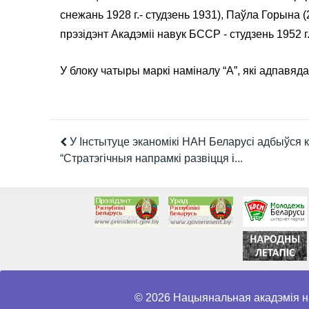
снежань 1928 г.- студзень 1931), Паўла Горына (
прэзідэнт Акадэміі навук БССР - студзень 1952 г. 
У блоку чатыры маркі наміналу “А”, які адпавяд
У Інстытуце эканомікі НАН Беларусі адбыўся 
“Стратэгічныя напрамкі развіцця і...
© 2026 Нацыянальная акадэмія н