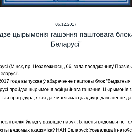
05.12.2017
дзе цырымонія гашэння паштовага бло
Беларусі”
русі (Мінск, пр. Незалежнасці, 66, зала пасяджэнняў Прэзі
еларусі”.
 2017 года выпускае ў абарачэнне паштовы блок “Выдатныя 
русі пройдзе цырымонія афіцыйнага гашэння. Цырымонія г
я працэдура, якая дае магчымасць адчуць дачыненне да важн
слі вялікі ўклад у развіццё навукі. Іх імёны вядомыя не толь
эты вядомых акадэмікаў НАН Беларусі: Усевалада Ігнатоўска