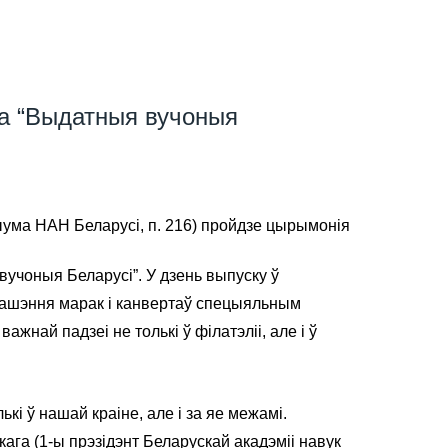
ка “Выдатныя вучоныя
дыума НАН Беларусі, п. 216) пройдзе цырымонія
вучоныя Беларусі”. У дзень выпуску ў
ашэння марак і канвертаў спецыяльным
ай падзеі не толькі ў філатэліі, але і ў
кі ў нашай краіне, але і за яе межамі.
га (1-ы прэзідэнт Беларускай акадэміі навук