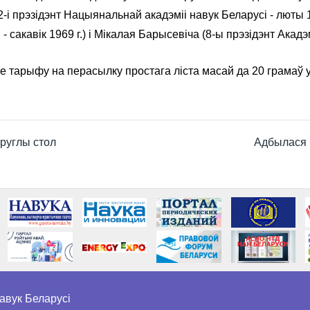
2-і прэзідэнт Нацыянальнай акадэміі навук Беларусі - люты 1
- сакавік 1969 г.) і Мікалая Барысевіча (8-ы прэзідэнт Акадэ
ае тарыфу на перасылку простага ліста масай да 20 грамаў 
круглы стол
Адбылася 
авук Беларусі