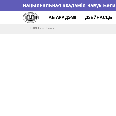
Нацыянальная акадэмія навук Бела
АБ АКАДЭМІІ
ДЗЕЙНАСЦЬ
НАВIНЫ
>
Навіны