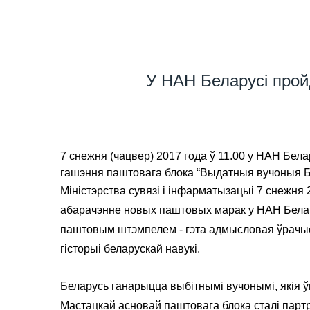
У НАН Беларусі прой
7 снежня (чацвер) 2017 года ў 11.00 у НАН Бела
гашэння паштовага блока “Выдатныя вучоныя Б
Міністэрства сувязі і інфарматызацыі 7 снежня
абарачэнне новых паштовых марак у НАН Бела
паштовым штэмпелем - гэта адмысловая ўрачыста
гісторыі беларускай навукі.
Беларусь ганарыцца выбітнымі вучонымі, якія ўне
Мастацкай асновай паштовага блока сталі партр