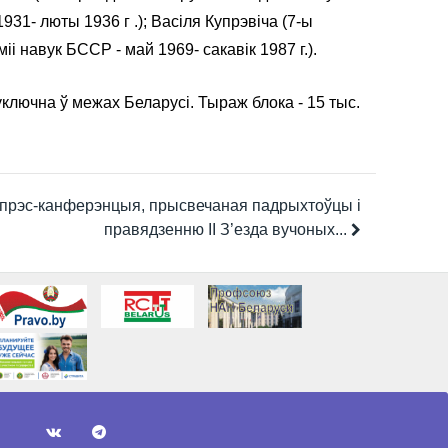
931- люты 1936 г .); Васіля Купрэвіча (7-ы
міі навук БССР - май 1969- сакавік 1987 г.).
уключна ў межах Беларусі. Тыраж блока - 15 тыс.
прэс-канферэнцыя, прысвечаная падрыхтоўцы і
правядзенню II З’езда вучоных...