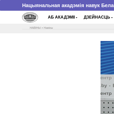
Нацыянальная акадэмія навук Бела
АБ АКАДЭМІІ
ДЗЕЙНАСЦЬ
НАВIНЫ
>
Навіны