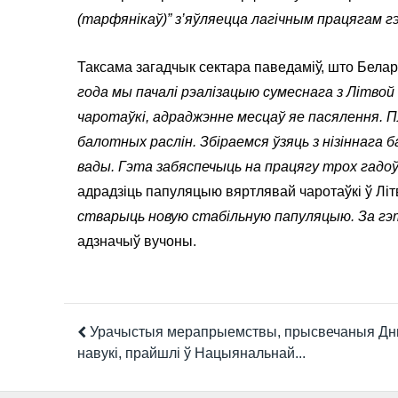
(тарфянікаў)” з’яўляецца лагічным працягам г
Таксама загадчык сектара паведаміў, што Белар
года мы пачалі рэалізацыю сумеснага з Літвой 
чаротаўкі, адраджэнне месцаў яе пасялення. 
балотных раслін. Збіраемся ўзяць з нізіннага 
вады. Гэта забяспечыць на працягу трох гадоў 
адрадзіць папуляцыю вяртлявай чаротаўкі ў Літ
стварыць новую стабільную папуляцыю. За гэт
адзначыў вучоны.
Урачыстыя мерапрыемствы, прысвечаныя Дн
навукі, прайшлі ў Нацыянальнай...