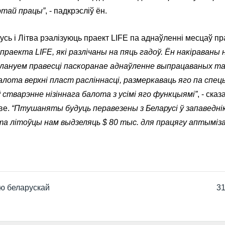
этай працы”
, - падкрэсліў ён.
усь і Літва рэалізуюць праект LIFE па аднаўленні месцаў п
праекта LIFE, які разлічаны на пяць гадоў. Ён накіраваны
Плануем правесці паскоранае аднаўленне выпрацаваных т
балота верхні пласт расліннасці, размеркаваць яго па спе
стварэнне нізіннага балота з усімі яго функцыямі”
, - ска
ве.
“Птушаняты будуць перавезены з Беларусі ў запаведні
а літоўцы нам выдзеляць $ 80 тыс. для працягу аптымізац
ю беларускай
31