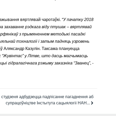
ражывання вяртлявай чаротаўкі. “
У пачатку 2018
 на захаванне рэдкага віду птушак – вяртлявай
арфянікаў з прымяненнем методыкі пасадкі
цыяльнай тэхналогіі і затым падняць узровень
заў Аляксандр Казулін. Таксама плануецца
к “Жувінтас” у Літве, што дасць магчымасць
ыі гідралагічнага рэжыму заказніка “Званец”
, -
 студзеня адбудзецца падпісанне пагаднення аб
супрацоўніцтве Інстытута сацыялогіі НАН...