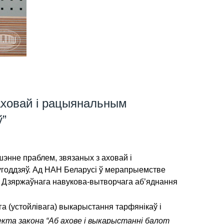
аховай і рацыянальным
ў”
энне праблем, звязаных з аховай і
годдзяў. Ад НАН Беларусі ў мерапрыемстве
й Дзяржаўнага навукова-вытворчага аб’яднання
а (устойлівага) выкарыстання тарфянікаў і
кта закона “Аб ахове і выкарыстанні балот