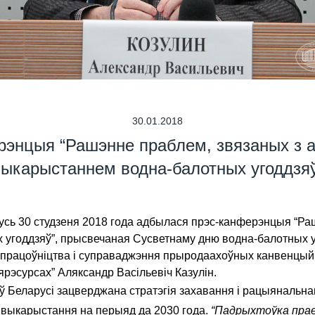
30.01.2018
энцыя “Рашэнне праблем, звязаных з 
ыкарыстаннем водна-балотных угоддзя
сь 30 студзеня 2018 года адбылася прэс-канферэнцыя “Раш
годдзяў”, прысвечаная Сусветнаму дню водна-балотных у
супрацоўніцтва і суправаджэння прыродаахоўных канвенцы
рэсурсах” Аляксандр Васільевіч Казулін.
ў Беларусі зацверджана стратэгія захавання і рацыянальнаг
 выкарыстання на перыяд да 2030 года.
“Падрыхтоўка прае