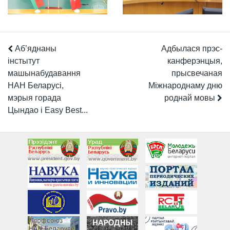
Аб’яднаны
Адбылася прэс-
інстытут
канферэнцыя,
машынабудавання
прысвечаная
НАН Беларусі,
Міжнароднаму дню
мэрыя горада
роднай мовы
Цындао і Easy Best...