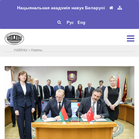
Нацыянальная акадэмія навук Беларусі
Рус
Eng
НАВIНЫ
>
Навіны