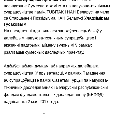
пасяджэнне Сумеснага камітэта па навукова-тэхнічным
супрацоўніцтве паміж TUBITAK і НАН Беларусі на чале
са Старшынёй Прэзідыума НАН Беларусі
Уладзімірам
Гусаковым
.
На пасяджэнні адзначалася зацікаўленасць бакоў у
далейшым навукова-тэхнічным супрацоўніцтве і
аказанні падтрымкі абмену вучонымі ў рамках
рэалізацыі сумесных даследчых праектаў.
Адбыўся абмен думкамі аб напрамках далейшага
супрацоўніцтва. У прыватнасці, у рамках Пагаднення
аб супрацоўніцтве паміж Саветам Турцыі па навукова-
тэхнічных даследаваннях і Беларускім рэспубліканскім
фондам фундаментальных даследаванняў (БРФФД),
падпісанага 2 мая 2017 года.