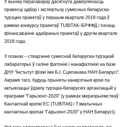
У выніку перагавораў дасягнута дамоўленасць
правесці адбор і экспертызу сумесных беларуска-
турэцкіх праектаў у першым квартале 2018 года ў
рамках конкурсу праектаў ТUBIТАК–БРФФД і пачаць
фінансаванне адабраных праектаў у другім квартале
2018 года.
У планах – стварэнне сумеснай беларуска-турэцкай
лабараторыі ў галіне фатонікі і нанафатонікі на базе
ДНУ “Інстытут фізікі імя Б.І. Сцяпанава НАН Беларусі”.
Акрамя таго, будуць прыняты канкрэтныя крокі па
актывізацыі ўдзелу турэцка-беларускіх арганізацый у
праграме “Гарызонт-2020” (у рамках мерапрыемстваў
Кантактнай кропкі ЕС (ТUBIТАК) і Тэматычных
кантактных кропак “Гарызонт-2020” у НАН Беларусі).