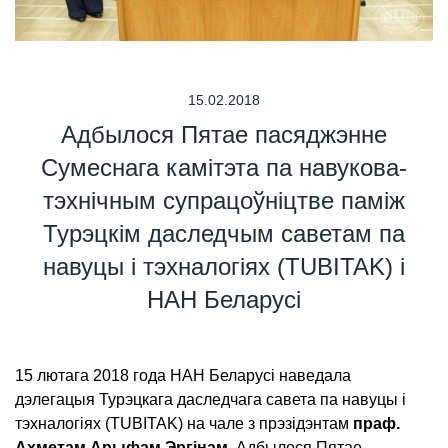
15.02.2018
Адбылося Пятае пасяджэнне
Сумеснага камітэта па навукова-
тэхнічным супрацоўніцтве паміж
Турэцкім даследчым саветам па
навуцы і тэхналогіях (TUBITAK) і
НАН Беларусі
15 лютага 2018 года НАН Беларусі наведала
дэлегацыя Турэцкага даследчага савета па навуцы і
тэхналогіях (TUBITAK) на чале з прэзідэнтам
праф.
Ахметам Арыфам Эргінам
. Адбылося Пятае