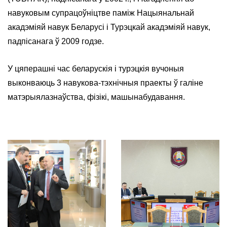
навуковым супрацоўніцтве паміж Нацыянальнай
акадэміяй навук Беларусі і Турэцкай акадэміяй навук,
падпісанага ў 2009 годзе.
У цяперашні час беларускія і турэцкія вучоныя
выконваюць 3 навукова-тэхнічныя праекты ў галіне
матэрыялазнаўства, фізікі, машынабудавання.