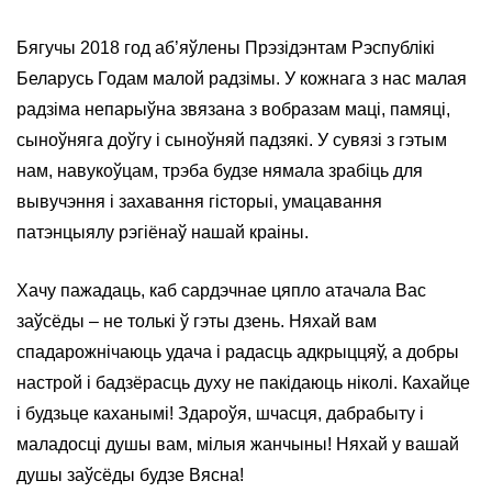
Бягучы 2018 год аб’яўлены Прэзідэнтам Рэспублікі
Беларусь Годам малой радзімы. У кожнага з нас малая
радзіма непарыўна звязана з вобразам маці, памяці,
сыноўняга доўгу і сыноўняй падзякі. У сувязі з гэтым
нам, навукоўцам, трэба будзе нямала зрабіць для
вывучэння і захавання гісторыі, умацавання
патэнцыялу рэгіёнаў нашай краіны.
Хачу пажадаць, каб сардэчнае цяпло атачала Вас
заўсёды – не толькі ў гэты дзень. Няхай вам
спадарожнічаюць удача і радасць адкрыццяў, а добры
настрой і бадзёрасць духу не пакідаюць ніколі. Кахайце
і будзьце каханымі! Здароўя, шчасця, дабрабыту і
маладосці душы вам, мілыя жанчыны! Няхай у вашай
душы заўсёды будзе Вясна!