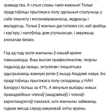
грамадства. А гэтыя словы такія важныя! Толькі
прадстаўніцы прыгожага полу здольныя спалучыць у
сабе пяшчоту і мэтанакіраванасць, мудрасць і
маладосць. Толькі ў жанчын дастаткова сіл, каб зрабіць
і кар’еру, і напоўніць дом утульнасцю, і акружыць
клопатам блізкіх.
Год ад году роля жанчыны ў нашай краіне
павышаецца. Ваш высокі прафесіяналізм, творчы
падыход да працы, энтузіязм і ініцыятыва
адыгрываюць важную ролю ў жыцці Акадэміі навук. Бо
прадстаўніцы прыгожага полу складаюць у НАН
Беларусі больш за 47%. А мінулыя выбары новых
правадзейных членаў (акадэмікаў) і членаў-
карэспандэнтаў паказалі, што жанчыны займаюць
годнае месца сярод навуковай эліты краіны.