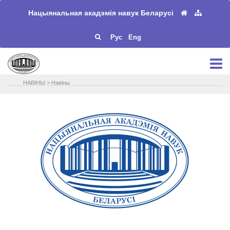
Нацыянальная акадэмія навук Беларусі
Рус
Eng
НАВIНЫ
>
Навіны