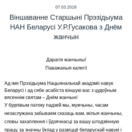
07.03.2018
Віншаванне Старшыні Прэзідыума
НАН Беларусі У.Р.Гусакова з Днём
жанчын
Дарагія жанчыны!
Паважаныя калегі!
Ад імя Прэзідыума Нацыянальнай акадэміі навук
Беларусі і ад сябе асабіста віншую вас з цудоўным
вясеннім святам – Днём жанчын!
У бурлівым патоку падзей мы, мужчыны, часам
незаслужана забываем сказаць вам, мілыя жанчыны,
словы захаплення і ўдзячнасці за вашу штодзённую
працу, за значны ўклад у развіццё беларускай навукі і