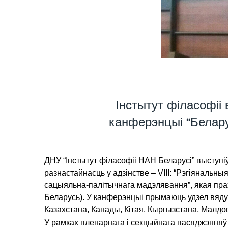
Інстытут філасофіі
канферэнцыі “Беларус
ДНУ “Інстытут філасофіі НАН Беларусі” выступі
разнастайнасць у адзінстве – VIII: “Рэгіяналь
сацыяльна-палітычнага мадэлявання”, якая праход
Беларусь). У канферэнцыі прымаюць удзел вядучыя
Казахстана, Канады, Кітая, Кыргызстана, Малдов
У рамках пленарнага і секцыйнага пасяджэнняў