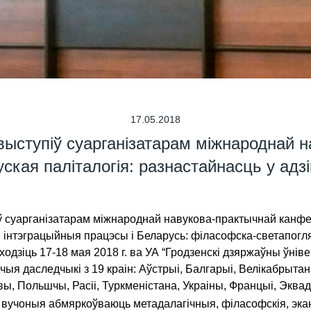
17.05.2018
 выступіў суарганізатарам міжнароднай 
кая паліталогія: разнастайнасць у адзін
ў суарганізатарам міжнароднай навукова-практычнай канфер
ныя інтэграцыйныя працэсы і Беларусь: філасофска-светапог
зіць 17-18 мая 2018 г. ва УА “Гродзенскі дзяржаўны ўніверс
 даследчыкі з 19 краін: Аўстрыі, Балгарыі, Велікабрытаніі і 
ы, Польшчы, Расіі, Туркменістана, Украіны, Францыі, Эквад
 вучоныя абмяркоўваюць метадалагічныя, філасофскія, эка