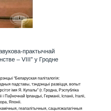
навукова-практычнай
стве – VIII” у Гродне
энцыі “Беларуская паліталогія:
лядныя падставы, тэндэнцыі развіцця, вопыт
ітэт імя Я. Купалы” (г. Гродна, Рэспубліка
Паўночнай Ірландыі, Германіі, Іспаніі, Італіі,
ора, Японіі.
намічныя, геапалітычныя, сацыяэкалагічныя