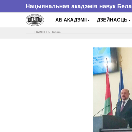
Нацыянальная акадэмія навук Бела
АБ АКАДЭМІІ
ДЗЕЙНАСЦЬ
НАВIНЫ
>
Навіны